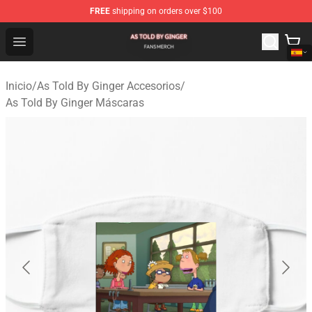
FREE
shipping on orders over $100
As Told By Ginger Shop - Official As Told By Ginger Merc
Open menu
Inicio
/
As Told By Ginger Accesorios
/
As Told By Ginger Máscaras