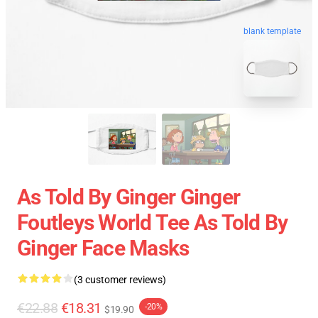
blank template
As Told By Ginger Ginger
Foutleys World Tee As Told By
Ginger Face Masks
(3 customer reviews)
€22.88
€18.31
-20%
$19.90