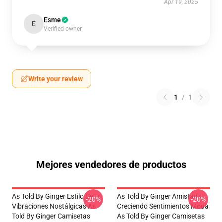
Apr 19, 2025
Esme
E
Verified owner
Write your review
1
/
1
Mejores vendedores de productos
As Told By Ginger Estilo De
As Told By Ginger Amistad
-20%
-20%
Vibraciones Nostálgicas As
Creciendo Sentimientos Moda
Told By Ginger Camisetas
As Told By Ginger Camisetas