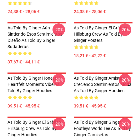
24,38 € - 28,06 €
24,38 € - 28,06 €
As Told By Ginger Aún
As Told By Ginger El Gráfico
-20%
-20%
Sintiendo Esos Sentimientos
Hillsburg Crew As Told By
Diseño As Told By Ginger
Ginger Posters
Sudaderas
18,21 € - 42,22 €
37,67 € - 44,11 €
As Told By Ginger Honest Y
As Told By Ginger Amistad
-20%
-20%
Heartfelt Moments Vibe As
Creciendo Sentimientos Moda
Told By Ginger Hoodies
As Told By Ginger Hoodies
39,51 € - 45,95 €
39,51 € - 45,95 €
As Told By Ginger El Gráfico
As Told By Ginger Ginger
-20%
-20%
Hillsburg Crew As Told By
Foutleys World Tee As Told By
Ginger Hoodies
Ginger Camisetas