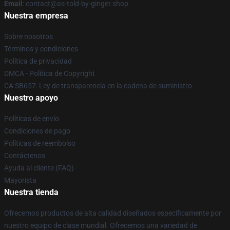
Email
: contact@as-told-by-ginger.shop
Nuestra empresa
Sobre nosotros
Términos y condiciones
Política de privacidad
DMCA - Política de Copyright
CA SB657: Ley de transparencia en la cadena de suministro
Nuestro apoyo
Políticas de envío
Condiciones de pago
Políticas de reembolso
Contáctenos
Ayuda al cliente (FAQ)
Mayorista
Nuestra tienda
Ofrecemos productos de alta calidad diseñados específicamente por
nuestro equipo de clase mundial. Ofrecemos una variedad de