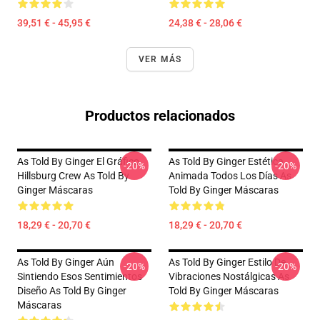
39,51 € - 45,95 €
24,38 € - 28,06 €
VER MÁS
Productos relacionados
As Told By Ginger El Gráfico
As Told By Ginger Estética
-20%
-20%
Hillsburg Crew As Told By
Animada Todos Los Días As
Ginger Máscaras
Told By Ginger Máscaras
18,29 € - 20,70 €
18,29 € - 20,70 €
As Told By Ginger Aún
As Told By Ginger Estilo De
-20%
-20%
Sintiendo Esos Sentimientos
Vibraciones Nostálgicas As
Diseño As Told By Ginger
Told By Ginger Máscaras
Máscaras