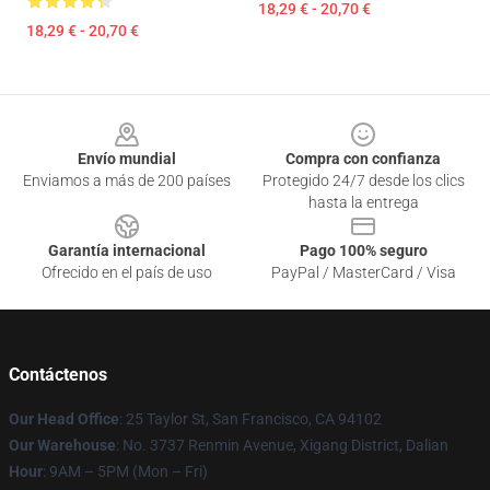
18,29 € - 20,70 €
18,29 € - 20,70 €
Footer
Envío mundial
Compra con confianza
Enviamos a más de 200 países
Protegido 24/7 desde los clics
hasta la entrega
Garantía internacional
Pago 100% seguro
Ofrecido en el país de uso
PayPal / MasterCard / Visa
Contáctenos
Our Head Office
: 25 Taylor St, San Francisco, CA 94102
Our Warehouse
: No. 3737 Renmin Avenue, Xigang District, Dalian
Hour
: 9AM – 5PM (Mon – Fri)