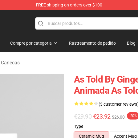
FREE
shipping on orders over $100
erchandise Store
Compre por categoria
Rastreamento de pedido
Blog
r Canecas
As Told By Ginge
Animada As Tol
(3 customer reviews
€29.90
€23.92
-20%
$26.00
Type
Ceramic Mug
Accent Mug