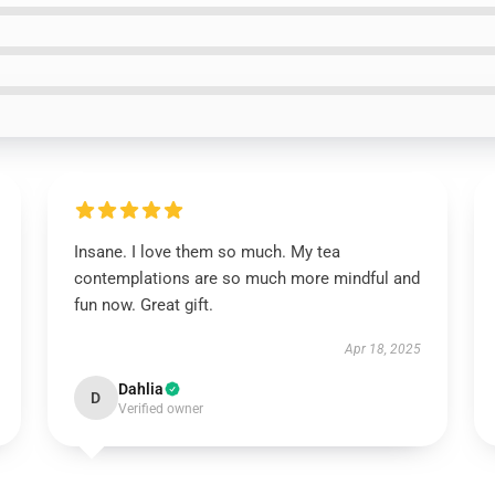
Insane. I love them so much. My tea
contemplations are so much more mindful and
fun now. Great gift.
Apr 18, 2025
Dahlia
D
Verified owner