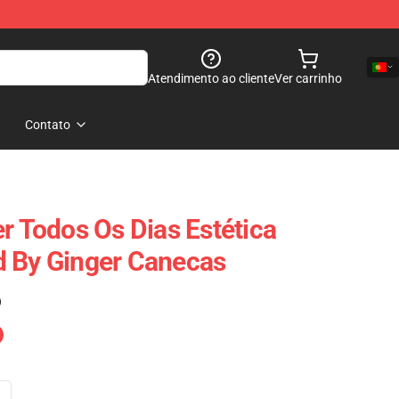
Atendimento ao cliente
Ver carrinho
Contato
r Todos Os Dias Estética
d By Ginger Canecas
)