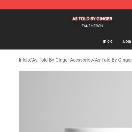
As Told By Ginger Shop - Official As Told By Ginger M
Início
Loja
Início
/
As Told By Ginger Acessórios
/
As Told By Ginge