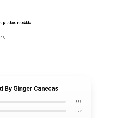
no produto recebido
cas
,
ld By Ginger Canecas
33%
67%