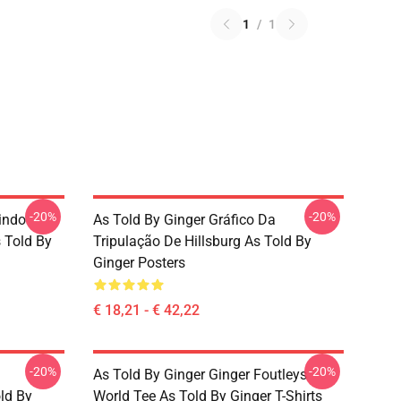
1
/
1
-20%
-20%
indo
As Told By Ginger Gráfico Da
 Told By
Tripulação De Hillsburg As Told By
Ginger Posters
€ 18,21 - € 42,22
-20%
-20%
As Told By Ginger Ginger Foutleys
old By
World Tee As Told By Ginger T-Shirts