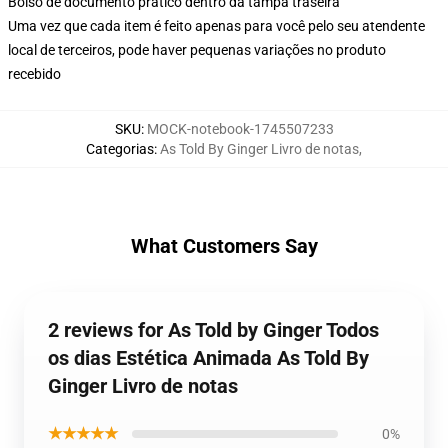
Bolso de documento prático dentro da tampa traseira
Uma vez que cada item é feito apenas para você pelo seu atendente
local de terceiros, pode haver pequenas variações no produto
recebido
SKU
:
MOCK-notebook-1745507233
Categorias
:
As Told By Ginger Livro de notas
,
What Customers Say
2 reviews for As Told by Ginger Todos
os dias Estética Animada As Told By
Ginger Livro de notas
★★★★★
0%