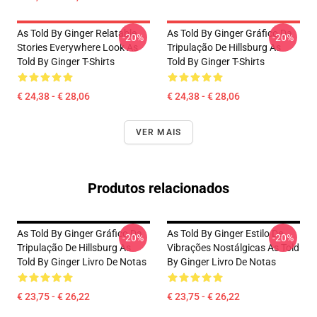
As Told By Ginger Relatable
As Told By Ginger Gráfico Da
-20%
-20%
Stories Everywhere Look As
Tripulação De Hillsburg As
Told By Ginger T-Shirts
Told By Ginger T-Shirts
€ 24,38 - € 28,06
€ 24,38 - € 28,06
VER MAIS
Produtos relacionados
As Told By Ginger Gráfico Da
As Told By Ginger Estilo De
-20%
-20%
Tripulação De Hillsburg As
Vibrações Nostálgicas As Told
Told By Ginger Livro De Notas
By Ginger Livro De Notas
€ 23,75 - € 26,22
€ 23,75 - € 26,22