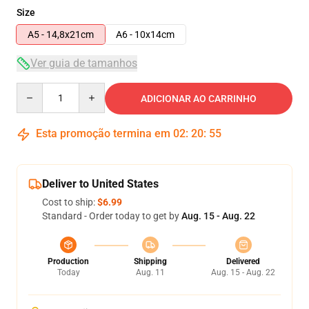
Size
A5 - 14,8x21cm
A6 - 10x14cm
Ver guia de tamanhos
Quantity
ADICIONAR AO CARRINHO
Esta promoção termina em
02
:
20
:
54
Deliver to United States
Cost to ship:
$6.99
Standard - Order today to get by
Aug. 15 - Aug. 22
Production
Shipping
Delivered
Today
Aug. 11
Aug. 15 - Aug. 22