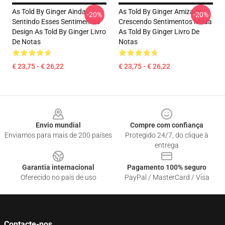
As Told By Ginger Ainda
As Told By Ginger Amizade
-20%
-20%
Sentindo Esses Sentimentos
Crescendo Sentimentos Moda
Design As Told By Ginger Livro
As Told By Ginger Livro De
De Notas
Notas
€ 23,75 - € 26,22
€ 23,75 - € 26,22
Footer
Envio mundial
Compre com confiança
Enviamos para mais de 200 países
Protegido 24/7, do clique à
entrega
Garantia internacional
Pagamento 100% seguro
Oferecido no país de uso
PayPal / MasterCard / Visa
Contacte-nos