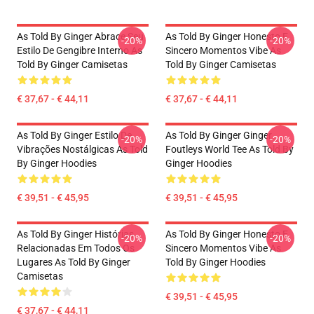
As Told By Ginger Abrace Seu
As Told By Ginger Honesto E
-20%
-20%
Estilo De Gengibre Interno As
Sincero Momentos Vibe As
Told By Ginger Camisetas
Told By Ginger Camisetas
€ 37,67 - € 44,11
€ 37,67 - € 44,11
As Told By Ginger Estilo De
As Told By Ginger Ginger
-20%
-20%
Vibrações Nostálgicas As Told
Foutleys World Tee As Told By
By Ginger Hoodies
Ginger Hoodies
€ 39,51 - € 45,95
€ 39,51 - € 45,95
As Told By Ginger Histórias
As Told By Ginger Honesto E
-20%
-20%
Relacionadas Em Todos Os
Sincero Momentos Vibe As
Lugares As Told By Ginger
Told By Ginger Hoodies
Camisetas
€ 39,51 - € 45,95
€ 37,67 - € 44,11