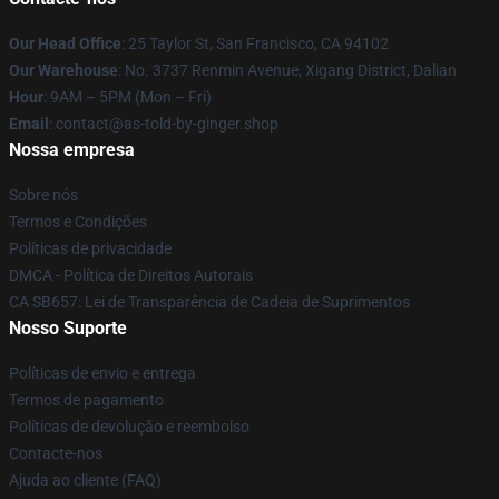
Our Head Office
: 25 Taylor St, San Francisco, CA 94102
Our Warehouse
: No. 3737 Renmin Avenue, Xigang District, Dalian
Hour
: 9AM – 5PM (Mon – Fri)
Email
: contact@as-told-by-ginger.shop
Nossa empresa
Sobre nós
Termos e Condições
Políticas de privacidade
DMCA - Política de Direitos Autorais
CA SB657: Lei de Transparência de Cadeia de Suprimentos
Nosso Suporte
Políticas de envio e entrega
Termos de pagamento
Políticas de devolução e reembolso
Contacte-nos
Ajuda ao cliente (FAQ)