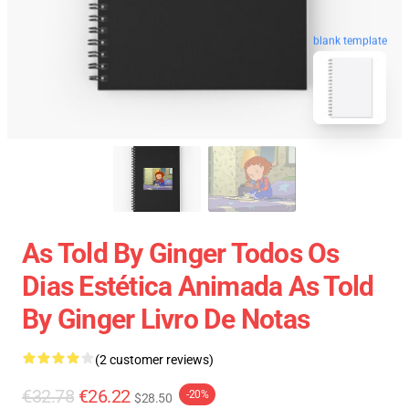
blank template
As Told By Ginger Todos Os
Dias Estética Animada As Told
By Ginger Livro De Notas
(2 customer reviews)
€32.78
€26.22
-20%
$28.50