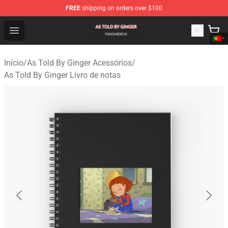
FREE
shipping on orders over $100
As Told By Ginger Shop - Official As Told By Ginger Merc
Open menu
Início
/
As Told By Ginger Acessórios
/
As Told By Ginger Livro de notas