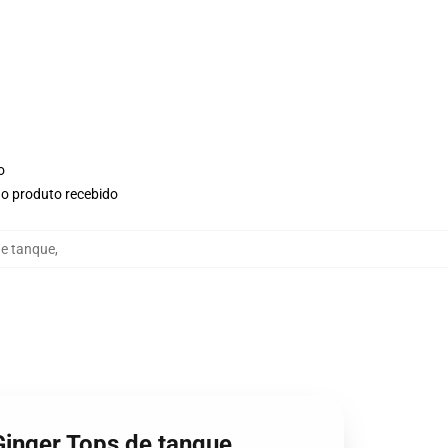
o
no produto recebido
de tanque
,
 Ginger Tops de tanque