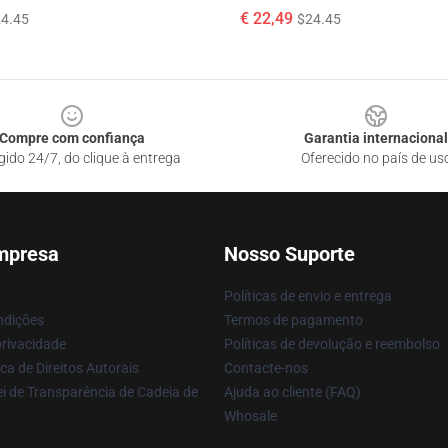
€ 22,49
4.45
$24.45
Compre com confiança
Garantia internacional
gido 24/7, do clique à entrega
Oferecido no país de us
mpresa
Nosso Suporte
Políticas de envio e entrega
ndições
Termos de pagamento
privacidade
Políticas de devolução e reembolso
ca de Direitos Autorais
Contacte-nos
i de Transparência de Cadeia de
Ajuda ao cliente (FAQ)
Whosale