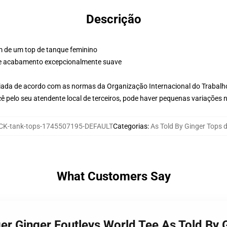
Descrição
m de um top de tanque feminino
 e acabamento excepcionalmente suave
aliada de acordo com as normas da Organização Internacional do Trabalh
ê pelo seu atendente local de terceiros, pode haver pequenas variações 
K-tank-tops-1745507195-DEFAULT
Categorias
:
As Told By Ginger Tops 
What Customers Say
ger Ginger Foutleys World Tee As Told By