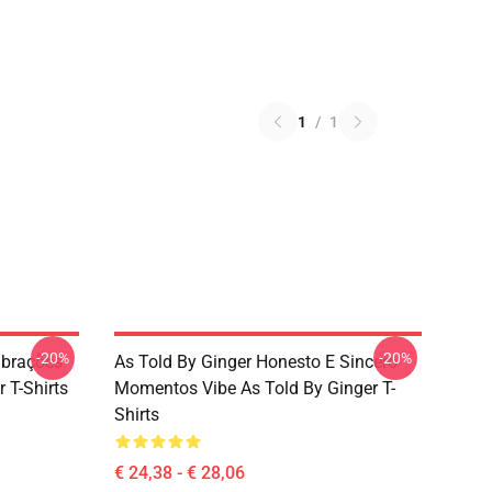
1
/
1
-20%
-20%
ibrações
As Told By Ginger Honesto E Sincero
 T-Shirts
Momentos Vibe As Told By Ginger T-
Shirts
€ 24,38 - € 28,06