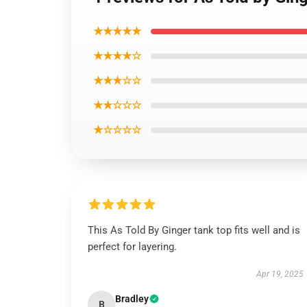
★★★★★
★★★★☆
★★★☆☆
★★☆☆☆
★☆☆☆☆
This As Told By Ginger tank top fits well and is
perfect for layering.
Apr 19, 2025
Bradley
B