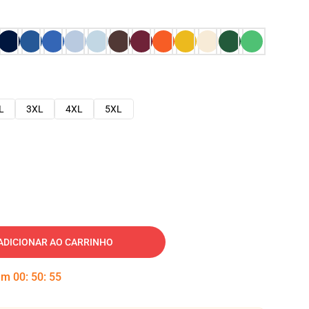
L
3XL
4XL
5XL
ADICIONAR AO CARRINHO
 em
00
:
50
:
54