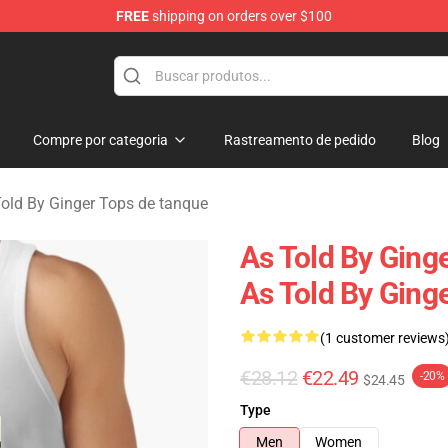
FREE
shipping on orders over $100
erchandise Store
Compre por categoria
Rastreamento de pedido
Blog
old By Ginger Tops de tanque
As Told By Ging
As Told By Ging
(1 customer reviews
€28.12
€22.49
-20%
$24.45
Type
Men
Women