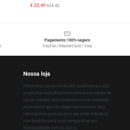
€ 22,49
$24.45
Pagamento 100% seguro
o
PayPal / MasterCard / Visa
Nossa loja
Oferecemos produtos de alta qualidade que são
projetados especificamente pela nossa equipe de
classe mundial. Nós fornecemos uma variedade
de produtos que são elegantes e bonitos. Isso
não é apenas para mostrar seu estilo individual,
mas também para você compartilhar sua
individualidade com os outros.