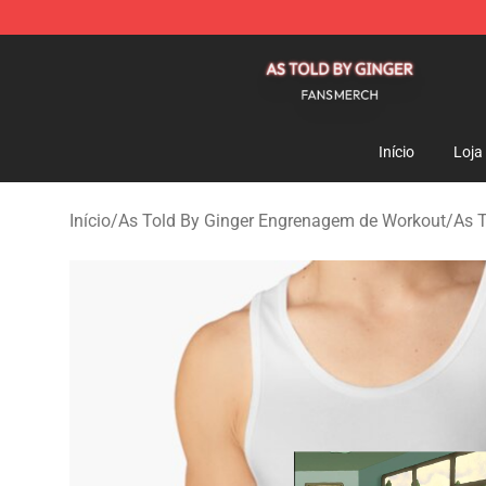
As Told By Ginger Shop - Official As Told By Ginger M
Início
Loja
Início
/
As Told By Ginger Engrenagem de Workout
/
As T