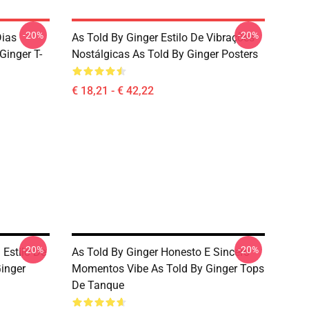
-20%
-20%
Dias
As Told By Ginger Estilo De Vibrações
Ginger T-
Nostálgicas As Told By Ginger Posters
€ 18,21 - € 42,22
-20%
-20%
 Estilo De
As Told By Ginger Honesto E Sincero
Ginger
Momentos Vibe As Told By Ginger Tops
De Tanque