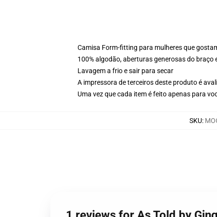
Camisa Form-fitting para mulheres que gosta
100% algodão, aberturas generosas do braço
Lavagem a frio e sair para secar
A impressora de terceiros deste produto é av
Uma vez que cada item é feito apenas para voc
SKU
:
MOC
1 reviews for As Told by Gin