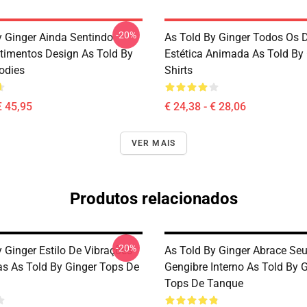
-20%
y Ginger Ainda Sentindo
As Told By Ginger Todos Os 
timentos Design As Told By
Estética Animada As Told By 
odies
Shirts
€ 45,95
€ 24,38 - € 28,06
VER MAIS
Produtos relacionados
-20%
 Ginger Estilo De Vibrações
As Told By Ginger Abrace Seu
as As Told By Ginger Tops De
Gengibre Interno As Told By 
Tops De Tanque