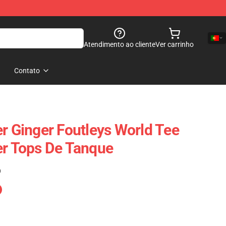
Atendimento ao cliente
Ver carrinho
Contato
er Ginger Foutleys World Tee
er Tops De Tanque
)