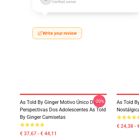
Verified owner
Write your review
-20%
As Told By Ginger Motivo Único Das
As Told By
Perspectivas Dos Adolescentes As Told
Nostálgica
By Ginger Camisetas
€ 24,38 - 
€ 37,67 - € 44,11