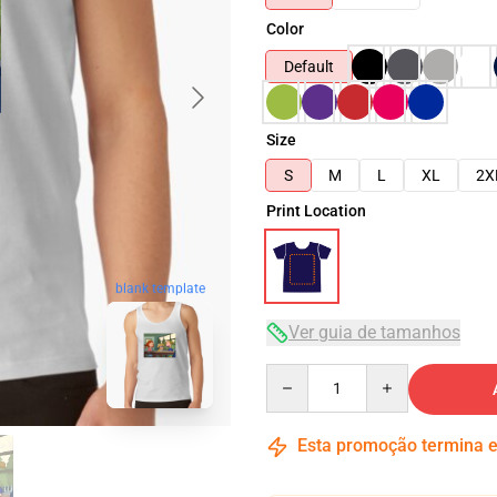
Color
Default
Size
S
M
L
XL
2X
Print Location
blank template
Ver guia de tamanhos
Quantity
Esta promoção termina