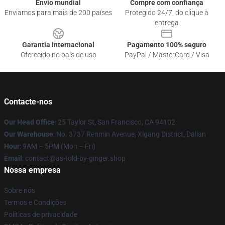
Envio mundial
Compre com confiança
Enviamos para mais de 200 países
Protegido 24/7, do clique à
entrega
Garantia internacional
Pagamento 100% seguro
Oferecido no país de uso
PayPal / MasterCard / Visa
Contacte-nos
Our Head Office
: 25 Taylor St, San Francisco, CA 94102
Our Warehouse
: No. 3737 Renmin Avenue, Xigang District, Dalian
Hour
: 9AM – 5PM (Mon – Fri)
Email
: contact@as-told-by-ginger.shop
Nossa empresa
Sobre nós
Termos e Condições
Políticas de privacidade