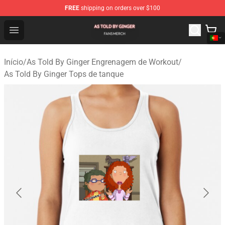
FREE
shipping on orders over $100
As Told By Ginger Shop - Official As Told By Ginger Merc
Open menu
Início
/
As Told By Ginger Engrenagem de Workout
/
As Told By Ginger Tops de tanque