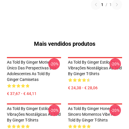
1
/
1
Mais vendidos produtos
As Told By Ginger Motivo
As Told By Ginger Estilo De
-20%
-20%
Único Das Perspectivas Dos
Vibrações Nostálgicas As Told
Adolescentes As Told By
By Ginger T-Shirts
Ginger Camisetas
€ 24,38 - € 28,06
€ 37,67 - € 44,11
As Told By Ginger Estilo De
As Told By Ginger Honesto E
-20%
-20%
Vibrações Nostálgicas As Told
Sincero Momentos Vibe As
By Ginger T-Shirts
Told By Ginger T-Shirts