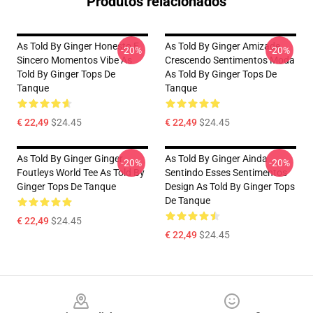
Produtos relacionados
As Told By Ginger Honesto E
As Told By Ginger Amizade
-20%
-20%
Sincero Momentos Vibe As
Crescendo Sentimentos Moda
Told By Ginger Tops De
As Told By Ginger Tops De
Tanque
Tanque
€ 22,49
$24.45
€ 22,49
$24.45
As Told By Ginger Ginger
As Told By Ginger Ainda
-20%
-20%
Foutleys World Tee As Told By
Sentindo Esses Sentimentos
Ginger Tops De Tanque
Design As Told By Ginger Tops
De Tanque
€ 22,49
$24.45
€ 22,49
$24.45
Footer