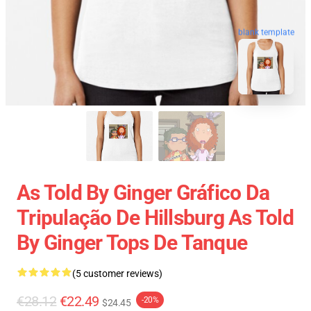
blank template
As Told By Ginger Gráfico Da
Tripulação De Hillsburg As Told
By Ginger Tops De Tanque
(5 customer reviews)
€28.12
€22.49
-20%
$24.45