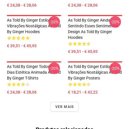
€ 24,38 - € 28,06
€ 24,38 - € 28,06
As Told By Ginger Estilo De
As Told By Ginger Ainda
-20%
-20%
Vibrações Nostálgicas As Told
Sentindo Esses Sentimentos
By Ginger Hoodies
Design As Told By Ginger
Hoodies
€ 39,51 - € 45,95
€ 39,51 - € 45,95
As Told By Ginger Todos Os
As Told By Ginger Estilo De
-20%
-20%
Dias Estética Animada As Told
Vibrações Nostálgicas As Told
By Ginger T-Shirts
By Ginger Posters
€ 24,38 - € 28,06
€ 18,21 - € 42,22
VER MAIS