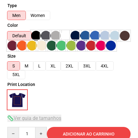
Type
Men
Women
Color
Default
Size
S
M
L
XL
2XL
3XL
4XL
5XL
Print Location
Ver guia de tamanhos
Quantity
ADICIONAR AO CARRINHO