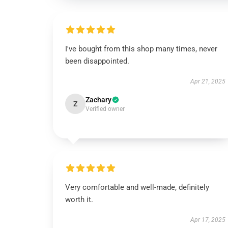
I've bought from this shop many times, never
been disappointed.
Apr 21, 2025
Zachary
Z
Verified owner
Very comfortable and well-made, definitely
worth it.
Apr 17, 2025