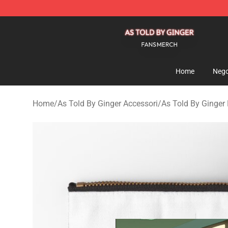
As Told By Ginger Shop - Official As Told By Ginger M
Home
Nego
Home
/
As Told By Ginger Accessori
/
As Told By Ginger 