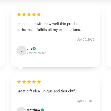
I’m pleased with how well this product
performs; it fulfills all my expectations.
Apr 20, 2025
Lily
L
Verified owner
Great gift idea, unique and thoughtful.
Apr 17, 2025
Matthew