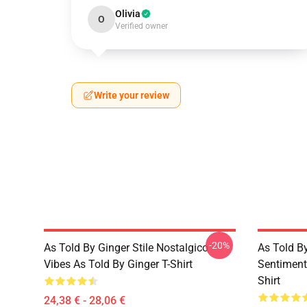
Olivia
O
Verified owner
Write your review
-20%
As Told By Ginger Stile Nostalgico
As Told B
Vibes As Told By Ginger T-Shirt
Sentiment
Shirt
24,38 € - 28,06 €