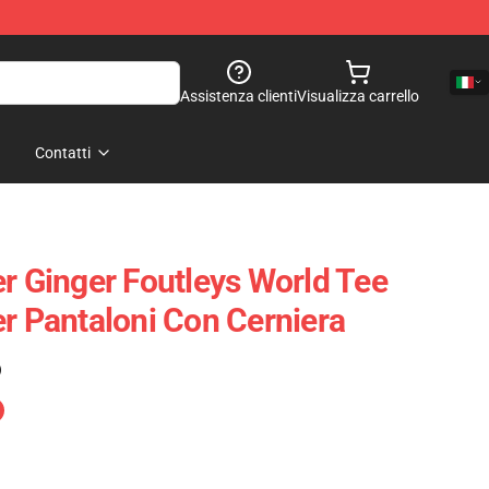
Assistenza clienti
Visualizza carrello
Contatti
er Ginger Foutleys World Tee
er Pantaloni Con Cerniera
)