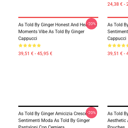
24,38 € - 
-20%
As Told By Ginger Honest And Heartfelt
As Told B
Moments Vibe As Told By Ginger
Sentiment
Cappucci
Cappucci
39,51 € - 45,95 €
39,51 € - 
-20%
As Told By Ginger Amicizia Crescere
As Told B
Sentimenti Moda As Told By Ginger
Aesthetic 
Pantaloni Con Cerniera
Pouches