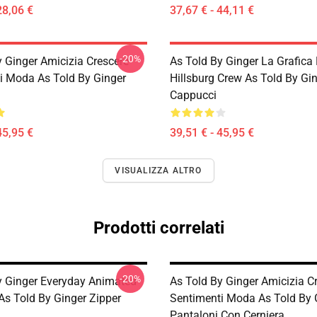
28,06 €
37,67 € - 44,11 €
-20%
y Ginger Amicizia Crescere
As Told By Ginger La Grafica 
i Moda As Told By Ginger
Hillsburg Crew As Told By Gi
Cappucci
45,95 €
39,51 € - 45,95 €
VISUALIZZA ALTRO
Prodotti correlati
-20%
y Ginger Everyday Animated
As Told By Ginger Amicizia C
As Told By Ginger Zipper
Sentimenti Moda As Told By 
Pantaloni Con Cerniera