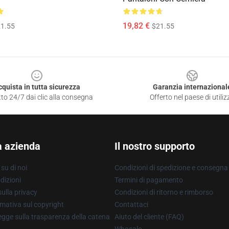
19,82 €
1.55
$21.55
cquista in tutta sicurezza
Garanzia internazional
to 24/7 dai clic alla consegna
Offerto nel paese di utiliz
a azienda
Il nostro supporto
su di noi
Condizioni di spedizione e consegna
dizioni
Termini di pagamento
ulla privacy
Condizioni di ritorno e rimborso
mativa sul copyright
Contattaci
gge sulla trasparenza della catena
Aiuto del cliente (FAQ)