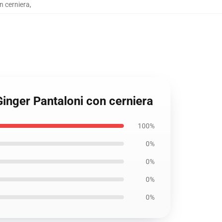
n cerniera
,
Ginger Pantaloni con cerniera
100%
0%
0%
0%
0%