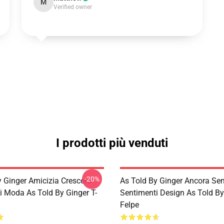
M
Verified owner
I prodotti più venduti
-20%
y Ginger Amicizia Crescere
As Told By Ginger Ancora Sen
i Moda As Told By Ginger T-
Sentimenti Design As Told By
Felpe