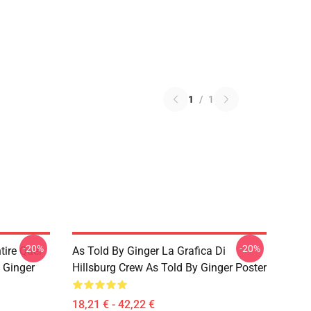
1
/
1
-20%
-20%
tire Quei
As Told By Ginger La Grafica Di
 Ginger
Hillsburg Crew As Told By Ginger Poster
18,21 € - 42,22 €