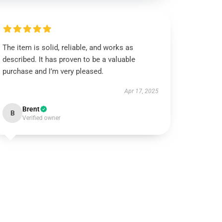
The item is solid, reliable, and works as
described. It has proven to be a valuable
purchase and I’m very pleased.
Apr 17, 2025
Brent
B
Verified owner