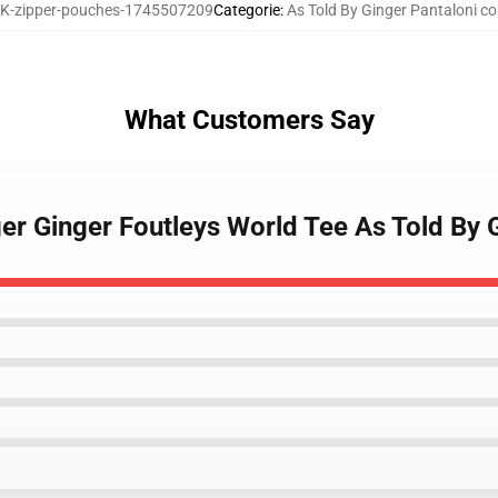
-zipper-pouches-1745507209
Categorie
:
As Told By Ginger Pantaloni co
What Customers Say
ger Ginger Foutleys World Tee As Told By 