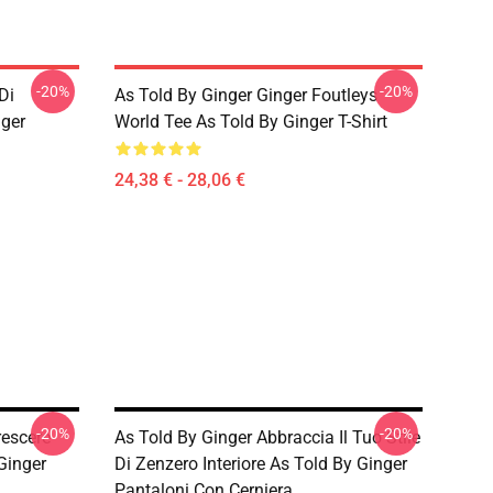
-20%
-20%
Di
As Told By Ginger Ginger Foutleys
nger
World Tee As Told By Ginger T-Shirt
24,38 € - 28,06 €
-20%
-20%
rescere
As Told By Ginger Abbraccia Il Tuo Stile
Ginger
Di Zenzero Interiore As Told By Ginger
Pantaloni Con Cerniera