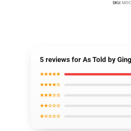
SKU
:
MOCK
5 reviews for As Told by Gin
★★★★★
★★★★☆
★★★☆☆
★★☆☆☆
★☆☆☆☆