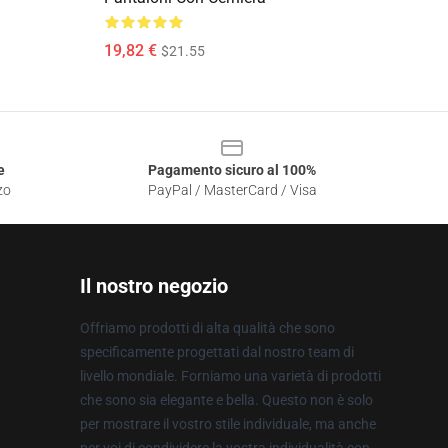
19,82 €
$21.55
e
Pagamento sicuro al 100%
zo
PayPal / MasterCard / Visa
Il nostro negozio
Offriamo prodotti di alta qualità che sono
specificamente progettati dal nostro team di
livello mondiale. Forniamo una varietà di prodotti
che sono sia elegante e bella. Questo non è solo
per mostrare il vostro stile individuale, ma anche