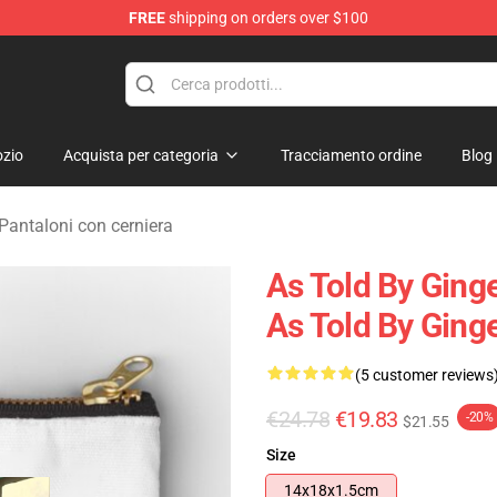
FREE
shipping on orders over $100
erchandise Store
zio
Acquista per categoria
Tracciamento ordine
Blog
Pantaloni con cerniera
As Told By Ging
As Told By Ging
(5 customer reviews
€24.78
€19.83
-20%
$21.55
Size
14x18x1.5cm