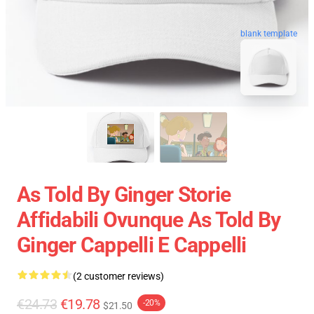
blank template
As Told By Ginger Storie
Affidabili Ovunque As Told By
Ginger Cappelli E Cappelli
(2 customer reviews)
€24.73
€19.78
-20%
$21.50