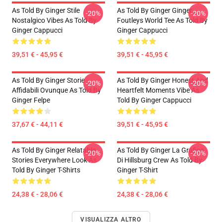
As Told By Ginger Stile
As Told By Ginger Ginger
-20%
-20%
Nostalgico Vibes As Told By
Foutleys World Tee As Told By
Ginger Cappucci
Ginger Cappucci
39,51 € - 45,95 €
39,51 € - 45,95 €
As Told By Ginger Storie
As Told By Ginger Honest And
-20%
-20%
Affidabili Ovunque As Told By
Heartfelt Moments Vibe As
Ginger Felpe
Told By Ginger Cappucci
37,67 € - 44,11 €
39,51 € - 45,95 €
As Told By Ginger Relatable
As Told By Ginger La Grafica
-20%
-20%
Stories Everywhere Look As
Di Hillsburg Crew As Told By
Told By Ginger T-Shirts
Ginger T-Shirt
24,38 € - 28,06 €
24,38 € - 28,06 €
VISUALIZZA ALTRO