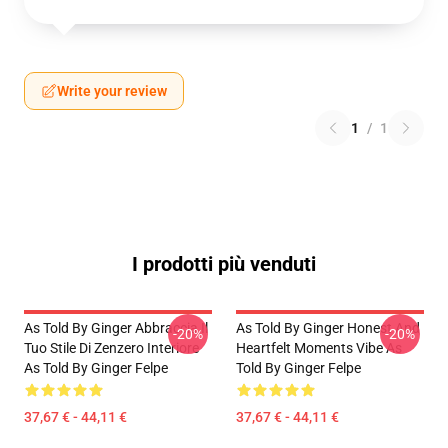
Write your review
1
/
1
I prodotti più venduti
As Told By Ginger Abbraccia Il
As Told By Ginger Honest And
-20%
-20%
Tuo Stile Di Zenzero Interiore
Heartfelt Moments Vibe As
As Told By Ginger Felpe
Told By Ginger Felpe
37,67 € - 44,11 €
37,67 € - 44,11 €