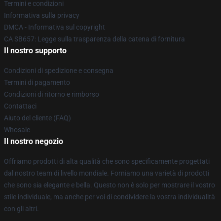
Termini e condizioni
Informativa sulla privacy
DMCA - Informativa sul copyright
CA SB657: Legge sulla trasparenza della catena di fornitura
Il nostro supporto
Condizioni di spedizione e consegna
Termini di pagamento
Condizioni di ritorno e rimborso
Contattaci
Aiuto del cliente (FAQ)
Whosale
Il nostro negozio
Offriamo prodotti di alta qualità che sono specificamente progettati
dal nostro team di livello mondiale. Forniamo una varietà di prodotti
che sono sia elegante e bella. Questo non è solo per mostrare il vostro
stile individuale, ma anche per voi di condividere la vostra individualità
con gli altri.