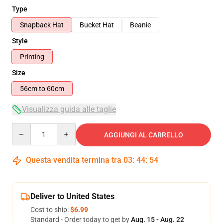
Type
Snapback Hat
Bucket Hat
Beanie
Style
Printing
Size
56cm to 60cm
Visualizza guida alle taglie
Quantity
AGGIUNGI AL CARRELLO
Questa vendita termina tra
03
:
44
:
53
Deliver to United States
Cost to ship:
$6.99
Standard - Order today to get by
Aug. 15 - Aug. 22