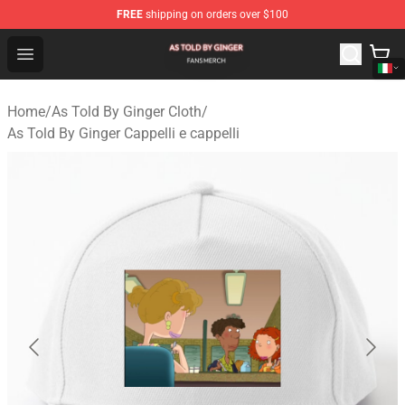
FREE
shipping on orders over $100
As Told By Ginger Shop - Official As Told By Ginger Merc
Open menu
Home
/
As Told By Ginger Cloth
/
As Told By Ginger Cappelli e cappelli