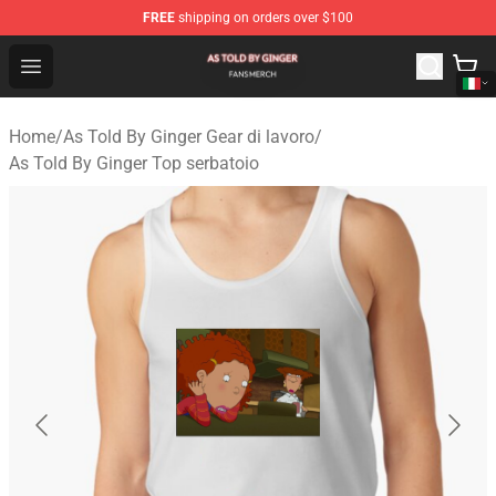
FREE
shipping on orders over $100
As Told By Ginger Shop - Official As Told By Ginger Merc
Open menu
Home
/
As Told By Ginger Gear di lavoro
/
As Told By Ginger Top serbatoio