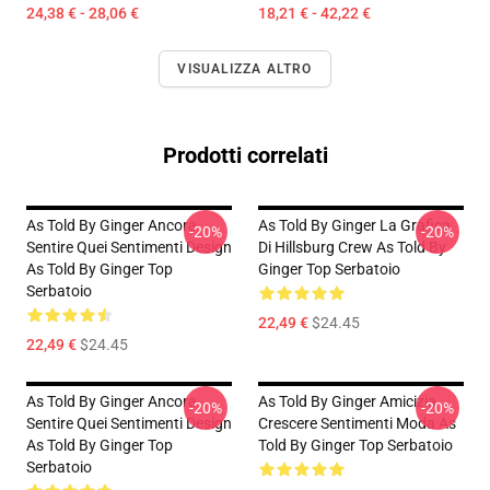
24,38 € - 28,06 €
18,21 € - 42,22 €
VISUALIZZA ALTRO
Prodotti correlati
As Told By Ginger Ancora
As Told By Ginger La Grafica
-20%
-20%
Sentire Quei Sentimenti Design
Di Hillsburg Crew As Told By
As Told By Ginger Top
Ginger Top Serbatoio
Serbatoio
22,49 €
$24.45
22,49 €
$24.45
As Told By Ginger Ancora
As Told By Ginger Amicizia
-20%
-20%
Sentire Quei Sentimenti Design
Crescere Sentimenti Moda As
As Told By Ginger Top
Told By Ginger Top Serbatoio
Serbatoio