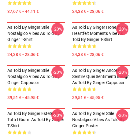
37,67 € - 44,11 €
24,38 € - 28,06 €
As Told By Ginger Stile
As Told By Ginger Honest And
-20%
-20%
Nostalgico Vibes As Told By
Heartfelt Moments Vibe As
Ginger T-Shirt
Told By Ginger T-Shirt
24,38 € - 28,06 €
24,38 € - 28,06 €
As Told By Ginger Stile
As Told By Ginger Ancora
-20%
-20%
Nostalgico Vibes As Told By
Sentire Quei Sentimenti Design
Ginger Cappucci
As Told By Ginger Cappucci
39,51 € - 45,95 €
39,51 € - 45,95 €
As Told By Ginger Estetica Di
As Told By Ginger Stile
-20%
-20%
Tutti I Giorni As Told By Ginger
Nostalgico Vibes As Told By
T-Shirt
Ginger Poster