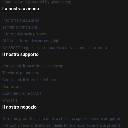
Email
: contact@as-told-by-ginger.shop
La nostra azienda
Informazioni su di noi
Termini e condizioni
Informativa sulla privacy
DMCA - Informativa sul copyright
CA SB657: Legge sulla trasparenza della catena di fornitura
Il nostro supporto
Condizioni di spedizione e consegna
Termini di pagamento
Condizioni di ritorno e rimborso
Contattaci
Aiuto del cliente (FAQ)
Whosale
Il nostro negozio
Offriamo prodotti di alta qualità che sono specificamente progettati
dal nostro team di livello mondiale. Forniamo una varietà di prodotti