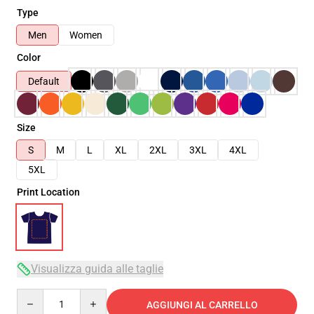
Type
Men
Women
Color
Default
Size
S
M
L
XL
2XL
3XL
4XL
5XL
Print Location
Visualizza guida alle taglie
Quantity
AGGIUNGI AL CARRELLO