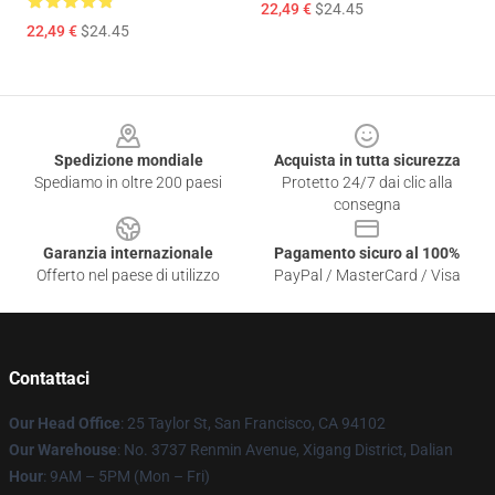
22,49 €
$24.45
22,49 €
$24.45
Footer
Spedizione mondiale
Acquista in tutta sicurezza
Spediamo in oltre 200 paesi
Protetto 24/7 dai clic alla
consegna
Garanzia internazionale
Pagamento sicuro al 100%
Offerto nel paese di utilizzo
PayPal / MasterCard / Visa
Contattaci
Our Head Office
: 25 Taylor St, San Francisco, CA 94102
Our Warehouse
: No. 3737 Renmin Avenue, Xigang District, Dalian
Hour
: 9AM – 5PM (Mon – Fri)