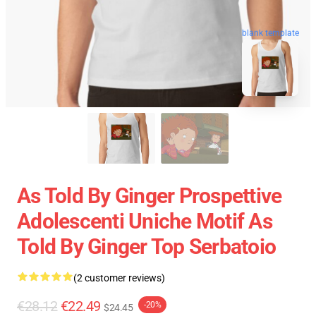
blank template
As Told By Ginger Prospettive
Adolescenti Uniche Motif As
Told By Ginger Top Serbatoio
(2 customer reviews)
€28.12
€22.49
-20%
$24.45