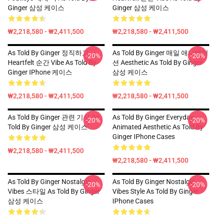
Ginger 삼성 케이스
Ginger 삼성 케이스
₩2,218,580 - ₩2,411,500
₩2,218,580 - ₩2,411,500
As Told By Ginger 정직하고
As Told By Ginger 매일 애니메이
-20%
-20%
Heartfelt 순간 Vibe As Told By
션 Aesthetic As Told By Ginger
Ginger IPhone 케이스
삼성 케이스
₩2,218,580 - ₩2,411,500
₩2,218,580 - ₩2,411,500
As Told By Ginger 관련 기사 As
As Told By Ginger Everyday
-20%
-20%
Told By Ginger 삼성 케이스
Animated Aesthetic As Told By
Ginger IPhone Cases
₩2,218,580 - ₩2,411,500
₩2,218,580 - ₩2,411,500
As Told By Ginger Nostalgic
As Told By Ginger Nostalgic
-20%
-20%
Vibes 스타일 As Told By Ginger
Vibes Style As Told By Ginger
삼성 케이스
IPhone Cases