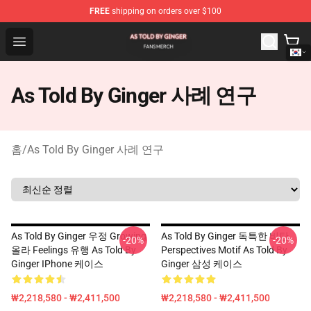
FREE
shipping on orders over $100
As Told By Ginger Shop - Official As Told By Ginger Merc
Open menu
As Told By Ginger 사례 연구
홈
/
As Told By Ginger 사례 연구
As Told By Ginger 우정 Growing
As Told By Ginger 독특한 비탄
-20%
-20%
올라 Feelings 유행 As Told By
Perspectives Motif As Told By
Ginger IPhone 케이스
Ginger 삼성 케이스
₩2,218,580 - ₩2,411,500
₩2,218,580 - ₩2,411,500