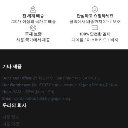
Footer
전 세계 배송
안심하고 쇼핑하세요
200개 이상의 국가로 배송
클릭에서 배송까지 24/7 보호
국제 보증
100% 안전한 결제
사용 국가에서 제공
페이팔 / 마스터카드 / 비자
기타 제품
Our Head Office
: 25 Taylor St, San Francisco, CA 94102
Our Warehouse
: No. 3737 Renmin Avenue, Xigang District, Dalian
Hour
: 9AM – 5PM (Mon – Fri)
Email
: contact@as-told-by-ginger.shop
우리의 회사
제품 정보
이용 약관