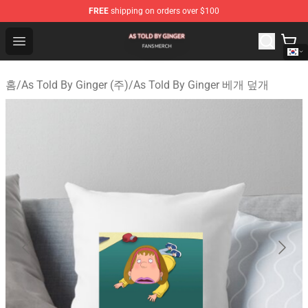
FREE
shipping on orders over $100
As Told By Ginger Shop - Official As Told By Ginger Merc
Open menu
홈
/
As Told By Ginger (주)
/
As Told By Ginger 베개 덮개