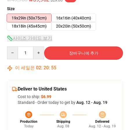
$29.00
Size
19x29in (50x75cm)
16x16in (40x40cm)
18x18in (45x45cm)
20x20in (50x50cm)
사이즈 가이드 보기
Quantity
장바구니에 추가
이 세일은
02
:
20
:
55
Deliver to United States
Cost to ship:
$6.99
Standard - Order today to get by
Aug. 12 - Aug. 19
Production
Shipping
Delivered
Today
Aug. 08
Aug. 12 - Aug. 19