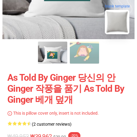
blank template
As Told By Ginger 당신의 안
Ginger 작풍을 품기 As Told By
Ginger 베개 덮개
This is pillow cover only, insert is not included.
(2 customer reviews)
₩49,953
₩39,962
-20%