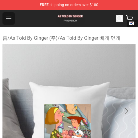
FREE
shipping on orders over $100
As Told By Ginger Shop - Official As Told By Ginger Merc
Open menu
홈
/
As Told By Ginger (주)
/
As Told By Ginger 베개 덮개