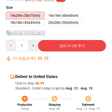
$29.00
Size
19x29in (50x75cm)
16x16in (40x40cm)
18x18in (45x45cm)
20x20in (50x50cm)
사이즈 가이드 보기
Quantity
장바구니에 추가
이 세일은
01
:
59
:
54
Deliver to United States
Cost to ship:
$6.99
Standard - Order today to get by
Aug. 12 - Aug. 19
Production
Shipping
Delivered
Today
Aug. 08
Aug. 12 - Aug. 19