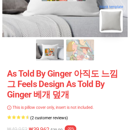
blank template
As Told By Ginger 아직도 느낌
그 Feels Design As Told By
Ginger 베개 덮개
This is pillow cover only, insert is not included.
(2 customer reviews)
₩49,953
₩39,962
-20%