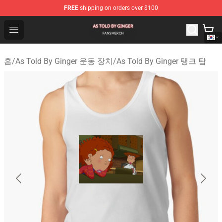
FREE
shipping on orders over $100
As Told By Ginger Shop - Official As Told By Ginger Merc
Open menu
홈
/
As Told By Ginger 운동 장치
/
As Told By Ginger 탱크 탑