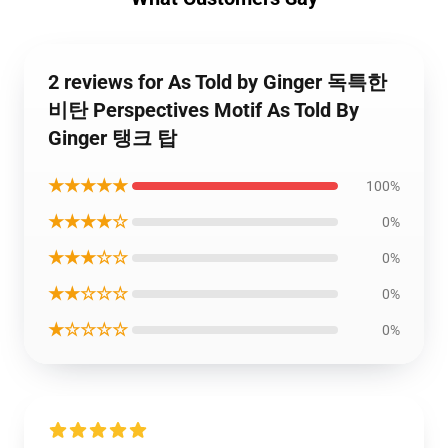
2 reviews for As Told by Ginger 독특한
비탄 Perspectives Motif As Told By
Ginger 탱크 탑
★★★★★
100%
★★★★☆
0%
★★★☆☆
0%
★★☆☆☆
0%
★☆☆☆☆
0%