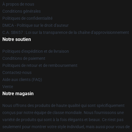
À propos de nous
Conditions générales
Politiques de confidentialité
DMCA - Politique sur le droit d'auteur
C.A. SB657 : Loi sur la transparence de la chaîne d'approvisionnement
Notre soutien
Politiques d'expédition et de livraison
Conditions de paiement
Politiques de retour et de remboursement
Contactez-nous
Aide aux clients (FAQ)
Vente
Notre magasin
Nous offrons des produits de haute qualité qui sont spécifiquement
conçus par notre équipe de classe mondiale. Nous fournissons une
variété de produits qui sont à la fois élégants et beaux. Ce n'est pas
seulement pour montrer votre style individuel, mais aussi pour vous de