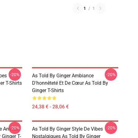
1
/
1
-20%
-20%
ibes
As Told By Ginger Ambiance
r T-Shirts
D'honnêteté Et De Cœur As Told By
Ginger T-Shirts
24,38 € - 28,06 €
-20%
-20%
ue Animée
As Told By Ginger Style De Vibes
 Ginger T-
Nostalgiques As Told By Ginger