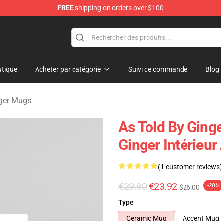
FREE
shipping on orders over $100
erchandise Store
tique
Acheter par catégorie
Suivi de commande
Blog
nger Mugs
As Told By Ging
Ginger Intérieur
(1 customer reviews
€29.90
€23.92
-20%
$26.00
Type
Ceramic Mug
Accent Mug