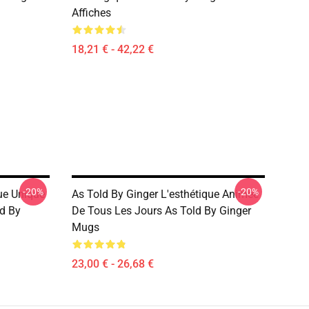
Affiches
18,21 € - 42,22 €
-20%
-20%
ue Unique
As Told By Ginger L'esthétique Animée
ld By
De Tous Les Jours As Told By Ginger
Mugs
23,00 € - 26,68 €