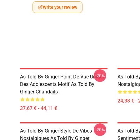
Write your review
-20%
As Told By Ginger Point De Vue Unique
As Told By
Des Adolescents Motif As Told By
Nostalgiqu
Ginger Chandails
24,38 € - 
37,67 € - 44,11 €
-20%
As Told By Ginger Style De Vibes
As Told By
Nostalgiques As Told By Ginger
Sentiment