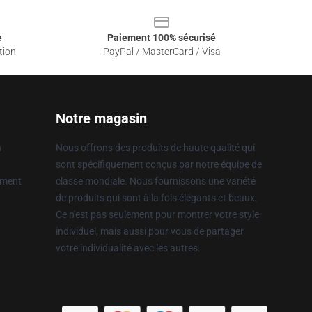
e
Paiement 100% sécurisé
tion
PayPal / MasterCard / Visa
Notre magasin
n
Nous offrons des produits de haute qualité qui
sont spécifiquement conçus par notre équipe de
ement
classe mondiale. Nous fournissons une variété
de produits qui sont à la fois élégants et beaux.
Ce n'est pas seulement pour montrer votre style
individuel, mais aussi pour vous de partager
votre individualité avec les autres.