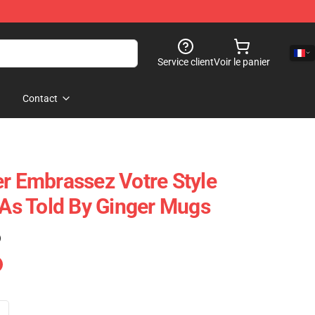
Service client
Voir le panier
Contact
er Embrassez Votre Style
 As Told By Ginger Mugs
)