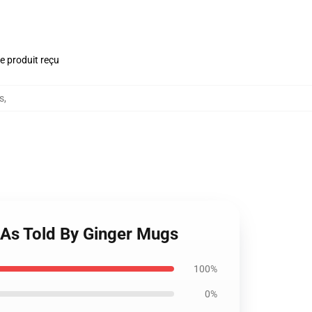
le produit reçu
s
,
r As Told By Ginger Mugs
100%
0%