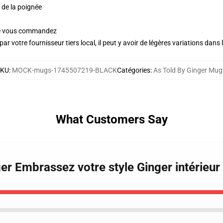
n de la poignée
ue vous commandez
ar votre fournisseur tiers local, il peut y avoir de légères variations dans 
SKU
:
MOCK-mugs-1745507219-BLACK
Catégories
:
As Told By Ginger Mug
What Customers Say
ger Embrassez votre style Ginger intérieu