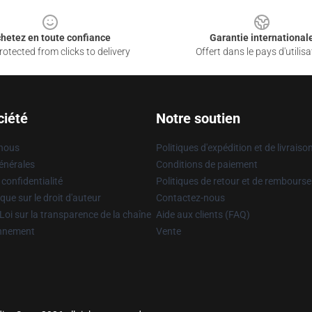
hetez en toute confiance
Garantie international
otected from clicks to delivery
Offert dans le pays d'utilisa
ciété
Notre soutien
 nous
Politiques d'expédition et de livraiso
énérales
Conditions de paiement
 confidentialité
Politiques de retour et de rembours
que sur le droit d'auteur
Contactez-nous
Loi sur la transparence de la chaîne
Aide aux clients (FAQ)
onnement
Vente