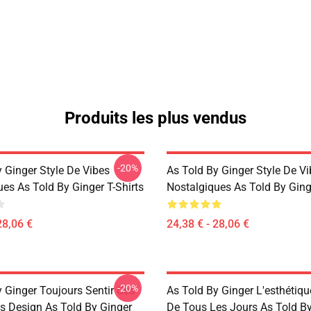
Produits les plus vendus
-20%
 Ginger Style De Vibes
As Told By Ginger Style De V
es As Told By Ginger T-Shirts
Nostalgiques As Told By Ginge
28,06 €
24,38 € - 28,06 €
-20%
 Ginger Toujours Sentir Ces
As Told By Ginger L'esthétiq
s Design As Told By Ginger
De Tous Les Jours As Told By