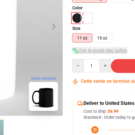
Color
Size
11 oz
15 oz
Voir le guide des tailles
Quantity
blank template
Cette vente se termine 
Deliver to United States
Cost to ship:
$6.99
Standard - Order today to g