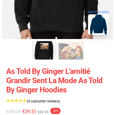
blank template
As Told By Ginger L'amitié
Grandir Sent La Mode As Told
By Ginger Hoodies
(3 customer reviews)
€49.39
€39.51
-20%
$42.95