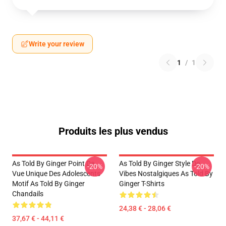
Write your review
1
/
1
Produits les plus vendus
As Told By Ginger Point De
As Told By Ginger Style De
-20%
-20%
Vue Unique Des Adolescents
Vibes Nostalgiques As Told By
Motif As Told By Ginger
Ginger T-Shirts
Chandails
24,38 € - 28,06 €
37,67 € - 44,11 €