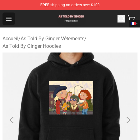
FREE
shipping on orders over $100
As Told By Ginger Shop - Official As Told By Ginger Merc
Open menu
Accueil
/
As Told By Ginger Vêtements
/
As Told By Ginger Hoodies