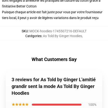
sont engagés à améliorer les pratiques de culture du coton grâce à
l'initiative Better Cotton
Puisque chaque article est fait juste pour vous par votre fournisseur
tiers local, il peut y avoir de légères variations dans le produit reçu
SKU
:
MOCK-hoodies-1745507216-DEFAULT
Catégories
:
As Told By Ginger Hoodies
,
What Customers Say
3 reviews for As Told by Ginger L'amitié
grandir sent la mode As Told By Ginger
Hoodies
★★★★★
100%