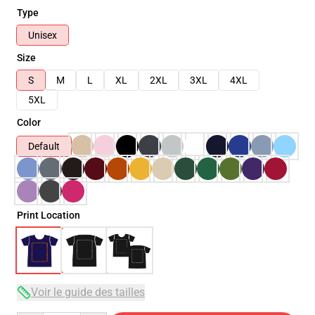
Type
Unisex
Size
S
M
L
XL
2XL
3XL
4XL
5XL
Color
Default
Print Location
Voir le guide des tailles