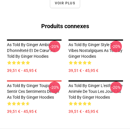
VOIR PLUS
Produits connexes
As Told By Ginger Ambiance
As Told By Ginger Style De
-20%
-20%
D'honnêteté Et De Cœur As
Vibes Nostalgiques As Told By
Told By Ginger Hoodies
Ginger Hoodies
39,51 € - 45,95 €
39,51 € - 45,95 €
As Told By Ginger Toujours
As Told By Ginger L'esthétique
-20%
-20%
Sentir Ces Sentiments Design
Animée De Tous Les Jours As
As Told By Ginger Hoodies
Told By Ginger Hoodies
39,51 € - 45,95 €
39,51 € - 45,95 €