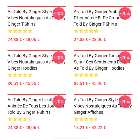
As Told By Ginger Style De
As Told By Ginger Ambiance
-20%
-20%
Vibes Nostalgiques As Told By
D'honnêteté Et De Cœur As
Ginger T-Shirts
Told By Ginger T-Shirts
24,38 € - 28,06 €
24,38 € - 28,06 €
As Told By Ginger Style De
As Told By Ginger Toujours
-20%
-20%
Vibes Nostalgiques As Told By
Sentir Ces Sentiments Design
Ginger Hoodies
As Told By Ginger Hoodies
39,51 € - 45,95 €
39,51 € - 45,95 €
As Told By Ginger L'esthétique
As Told By Ginger Style De
-20%
-20%
Animée De Tous Les Jours As
Vibes Nostalgiques As Told By
Told By Ginger T-Shirts
Ginger Affiches
24,38 € - 28,06 €
18,21 € - 42,22 €