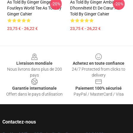
As Told By Ginger Ginger
As Told By Ginger Ambiance
-20%
-20%
Foutleys World Tee As Told By
D'honnêteté Et De Cœur As
Ginger Cahier
Told By Ginger Cahier
23,75 € - 26,22 €
23,75 € - 26,22 €
Footer
Livraison mondiale
Achetez en toute confiance
Nous livrons dans plus de 200
24/7 Protected from clicks to
pays
delivery
Garantie internationale
Paiement 100% sécurisé
Offert dans le pays d'utilisation
PayPal / MasterCard / Visa
Contactez-nous