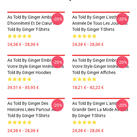
As Told By Ginger Ambiance
As Told By Ginger L'esthétique
-20%
-20%
D'honnêteté Et De Cœur As
Animée De Tous Les Jours As
Told By Ginger T-Shirts
Told By Ginger T-Shirts
24,38 € - 28,06 €
24,38 € - 28,06 €
As Told By Ginger Embrassez
As Told By Ginger Embrassez
-20%
-20%
Votre Style Ginger Intérieur As
Votre Style Ginger Intérieur As
Told By Ginger Hoodies
Told By Ginger Affiches
39,51 € - 45,95 €
18,21 € - 42,22 €
As Told By Ginger Des
As Told By Ginger L'amitié
-20%
-20%
Histoires Liées Partout As
Grandir Sent La Mode As Told
Told By Ginger T-Shirts
By Ginger T-Shirts
24,38 € - 28,06 €
24,38 € - 28,06 €