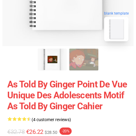
blank template
As Told By Ginger Point De Vue
Unique Des Adolescents Motif
As Told By Ginger Cahier
(4 customer reviews)
€32.78
€26.22
-20%
$28.50