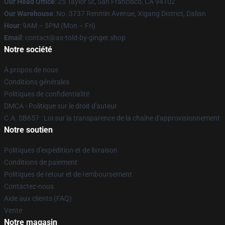
Our Head Office
: 25 Taylor St, San Francisco, CA 94102
Our Warehouse
: No. 3737 Renmin Avenue, Xigang District, Dalian
Hour
: 9AM – 5PM (Mon – Fri)
Email
: contact@as-told-by-ginger.shop
Notre société
À propos de nous
Conditions générales
Politiques de confidentialité
DMCA - Politique sur le droit d'auteur
C.A. SB657 : Loi sur la transparence de la chaîne d'approvisionnement
Notre soutien
Politiques d'expédition et de livraison
Conditions de paiement
Politiques de retour et de remboursement
Contactez-nous
Aide aux clients (FAQ)
Vente
Notre magasin