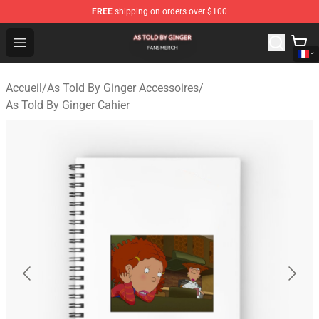
FREE
shipping on orders over $100
As Told By Ginger Shop - Official As Told By Ginger Merc
Open menu
Accueil
/
As Told By Ginger Accessoires
/
As Told By Ginger Cahier