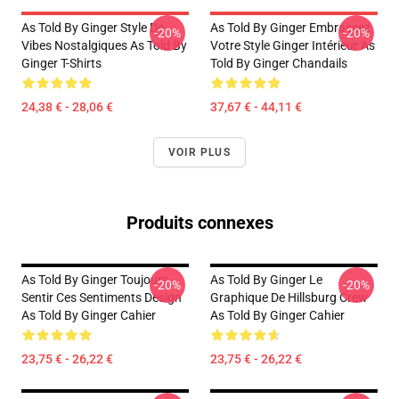
As Told By Ginger Style De
As Told By Ginger Embrassez
-20%
-20%
Vibes Nostalgiques As Told By
Votre Style Ginger Intérieur As
Ginger T-Shirts
Told By Ginger Chandails
24,38 € - 28,06 €
37,67 € - 44,11 €
VOIR PLUS
Produits connexes
As Told By Ginger Toujours
As Told By Ginger Le
-20%
-20%
Sentir Ces Sentiments Design
Graphique De Hillsburg Crew
As Told By Ginger Cahier
As Told By Ginger Cahier
23,75 € - 26,22 €
23,75 € - 26,22 €