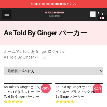
FREE
shipping on orders over $100
As Told By Ginger Shop - Official As Told By Ginger Merc
Open menu
As Told By Ginger パーカー
ホーム
/
As Told By Ginger ログイン
/
As Told By Ginger パーカー
As Told By Ginger どこでも見る
As Told By Ginger ザ ヒルズバー
-20%
-20%
ことのできるストーリー As
グ クルー グラフィック As Told
Told By Ginger パーカー
By Ginger パーカー