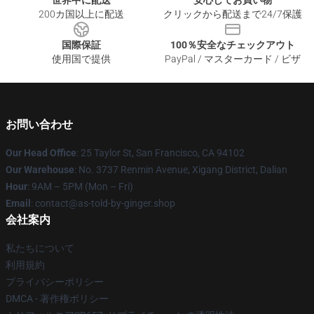
世界中に配送
安心してお買い物
200カ国以上に配送
クリックから配送まで24/7保護
国際保証
100％安全なチェックアウト
使用国で提供
PayPal / マスターカード / ビザ
お問い合わせ
Our Head Office
: 25 Taylor St, San Francisco, CA 94102
Our Warehouse
: No. 3737 Renmin Avenue, Xigang District, Dalian
Hour
: 9AM – 5PM (Mon – Fri)
Email
: contact@as-told-by-ginger.shop
会社案内
私たちについて
利用規約
プライバシーポリシー
DMCA - 著作権ポリシー