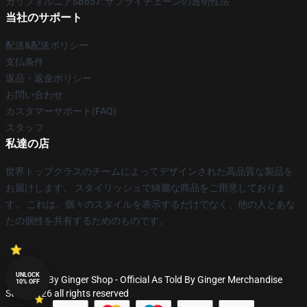
カリフォルニアSB657: サプライチェーンの透明性法
当社のサポート
配送&配送ポリシー
支払条件
返品・返金ポリシー
お問い合わせ
カスタマーサポート(FAQ)
スタッフ
私達の店
世界トップクラスのチームによってデザインされた高品質な製品を
お届けします。 スタイリッシュで綺麗な商品をご用意しておりま
す。 これは、個々のスタイルを表示するだけでなく、他の人とあな
たの個性を共有するためのものです。
UNLOCK
© As Told By Ginger Shop - Official As Told By Ginger Merchandise
10% OFF
Store 2026 all rights reserved