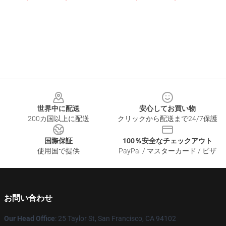
Footer
世界中に配送
安心してお買い物
200カ国以上に配送
クリックから配送まで24/7保護
国際保証
100％安全なチェックアウト
使用国で提供
PayPal / マスターカード / ビザ
お問い合わせ
Our Head Office
: 25 Taylor St, San Francisco, CA 94102