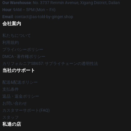
Our Warehouse
: No. 3737 Renmin Avenue, Xigang District, Dalian
Hour
: 9AM – 5PM (Mon – Fri)
Email
: contact@as-told-by-ginger.shop
会社案内
私たちについて
利用規約
プライバシーポリシー
DMCA - 著作権ポリシー
カリフォルニアSB657: サプライチェーンの透明性法
当社のサポート
配送&配送ポリシー
支払条件
返品・返金ポリシー
お問い合わせ
カスタマーサポート(FAQ)
スタッフ
私達の店