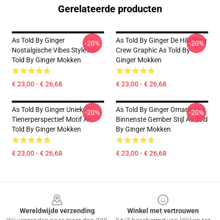
Gerelateerde producten
As Told By Ginger
As Told By Ginger De Hillsburg
-20%
-20%
Nostalgische Vibes Style As
Crew Graphic As Told By
Told By Ginger Mokken
Ginger Mokken
€ 23,00 - € 26,68
€ 23,00 - € 26,68
As Told By Ginger Uniek
As Told By Ginger Omarm Uw
-20%
-20%
Tienerperspectief Motif As
Binnenste Gember Stijl As Told
Told By Ginger Mokken
By Ginger Mokken
€ 23,00 - € 26,68
€ 23,00 - € 26,68
Footer
Wereldwijde verzending
Winkel met vertrouwen