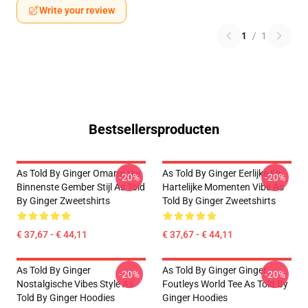
Write your review
1
/
1
Bestsellersproducten
As Told By Ginger Omarm Uw
As Told By Ginger Eerlijke En
-20%
-20%
Binnenste Gember Stijl As Told
Hartelijke Momenten Vibe As
By Ginger Zweetshirts
Told By Ginger Zweetshirts
€ 37,67 - € 44,11
€ 37,67 - € 44,11
As Told By Ginger
As Told By Ginger Ginger
-20%
-20%
Nostalgische Vibes Style As
Foutleys World Tee As Told By
Told By Ginger Hoodies
Ginger Hoodies