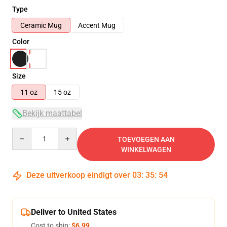
Type
Ceramic Mug
Accent Mug
Color
Size
11 oz
15 oz
Bekijk maattabel
Quantity
TOEVOEGEN AAN
WINKELWAGEN
Deze uitverkoop eindigt over
03
:
35
:
53
Deliver to United States
Cost to ship:
$6.99