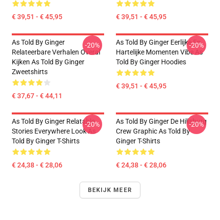
€ 39,51 - € 45,95
€ 39,51 - € 45,95
As Told By Ginger
As Told By Ginger Eerlijke En
-20%
-20%
Relateerbare Verhalen Overal
Hartelijke Momenten Vibe As
Kijken As Told By Ginger
Told By Ginger Hoodies
Zweetshirts
€ 39,51 - € 45,95
€ 37,67 - € 44,11
As Told By Ginger Relatable
As Told By Ginger De Hillsburg
-20%
-20%
Stories Everywhere Look As
Crew Graphic As Told By
Told By Ginger T-Shirts
Ginger T-Shirts
€ 24,38 - € 28,06
€ 24,38 - € 28,06
BEKIJK MEER