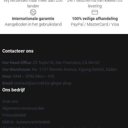
Wij verzenden naar meer dan 200
24/7 beschermd van klikken tot
landen
levering
Internationale garantie
100% veilige afhandeling
Aangeboden in het gebruiksland
PayPal / MasterCard / Visa
Contacteer ons
Our Head Office
: 25 Taylor St, San Francisco, CA 94102
Our Warehouse
: No. 3737 Renmin Avenue, Xigang District, Dalian
Hour
: 9AM – 5PM (Mon – Fri)
Email
: contact@as-told-by-ginger.shop
Ons bedrijf
Over ons
Algemene voorwaarden
Privacybeleid
DMCA - Auteursrechtbeleid