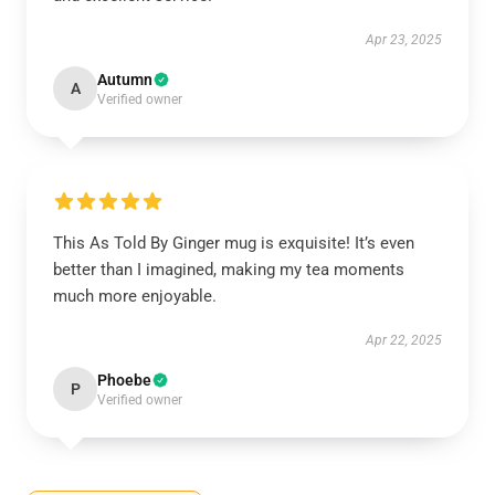
Apr 23, 2025
Autumn
A
Verified owner
This As Told By Ginger mug is exquisite! It’s even
better than I imagined, making my tea moments
much more enjoyable.
Apr 22, 2025
Phoebe
P
Verified owner