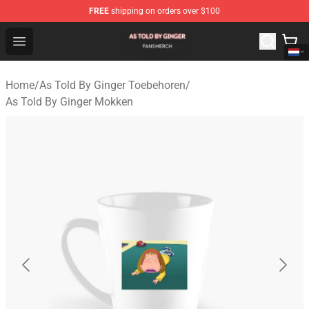
FREE
shipping on orders over $100
As Told By Ginger Shop - Official As Told By Ginger Merc
Open menu
Home
/
As Told By Ginger Toebehoren
/
As Told By Ginger Mokken