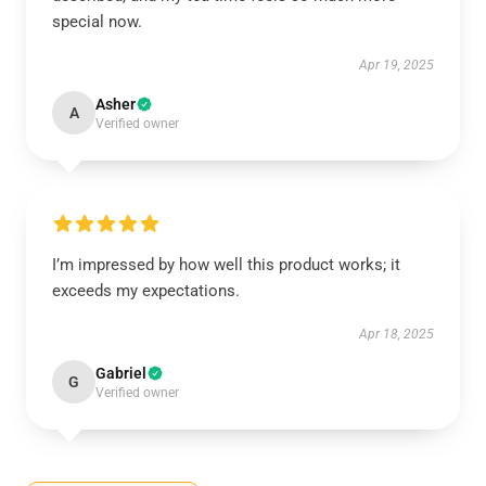
special now.
Apr 19, 2025
Asher
A
Verified owner
I’m impressed by how well this product works; it
exceeds my expectations.
Apr 18, 2025
Gabriel
G
Verified owner