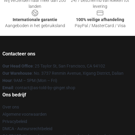
Wij verzenden naar meer dan 200
24/7 beschermd van klikken tot
landen
levering
Internationale garantie
100% veilige afhandeling
Aangeboden in het gebruiksland
PayPal / MasterCard / Visa
Contacteer ons
Our Head Office
: 25 Taylor St, San Francisco, CA 94102
Our Warehouse
: No. 3737 Renmin Avenue, Xigang District, Dalian
Hour
: 9AM – 5PM (Mon – Fri)
Email
: contact@as-told-by-ginger.shop
Ons bedrijf
Over ons
Algemene voorwaarden
Privacybeleid
DMCA - Auteursrechtbeleid