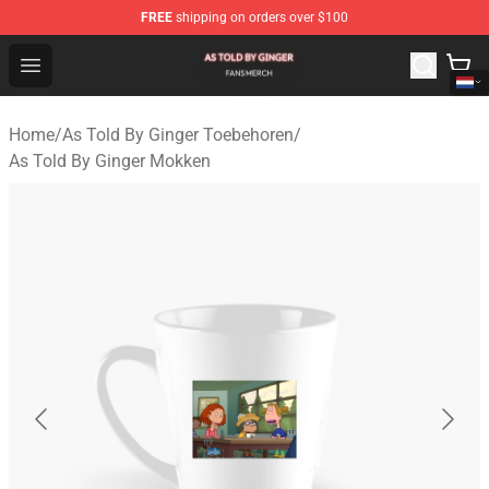
FREE
shipping on orders over $100
As Told By Ginger Shop - Official As Told By Ginger Merc
Open menu
Home
/
As Told By Ginger Toebehoren
/
As Told By Ginger Mokken