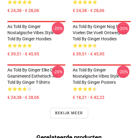
€ 24,38 - € 28,06
€ 24,38 - € 28,06
As Told By Ginger
As Told By Ginger Nog Steeds
-20%
-20%
Nostalgische Vibes Style As
Voelen Die Voelt Ontwerp As
Told By Ginger Hoodies
Told By Ginger Hoodies
€ 39,51 - € 45,95
€ 39,51 - € 45,95
As Told By Ginger Elke Dag
As Told By Ginger
-20%
-20%
Geanimeerd Esthetisch As
Nostalgische Vibes Style As
Told By Ginger T-Shirts
Told By Ginger Posters
€ 24,38 - € 28,06
€ 18,21 - € 42,22
BEKIJK MEER
Gerelateerde producten