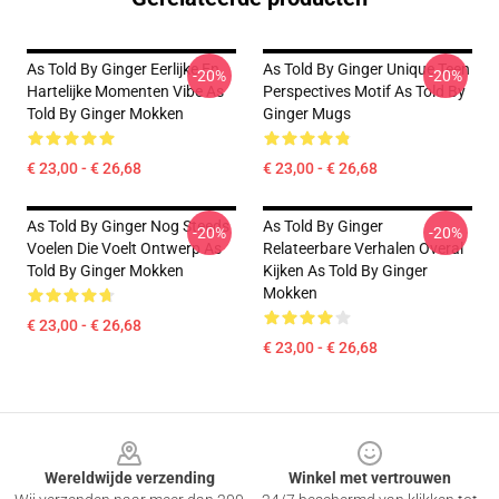
As Told By Ginger Eerlijke En
As Told By Ginger Unique Teen
-20%
-20%
Hartelijke Momenten Vibe As
Perspectives Motif As Told By
Told By Ginger Mokken
Ginger Mugs
€ 23,00 - € 26,68
€ 23,00 - € 26,68
As Told By Ginger Nog Steeds
As Told By Ginger
-20%
-20%
Voelen Die Voelt Ontwerp As
Relateerbare Verhalen Overal
Told By Ginger Mokken
Kijken As Told By Ginger
Mokken
€ 23,00 - € 26,68
€ 23,00 - € 26,68
Footer
Wereldwijde verzending
Winkel met vertrouwen