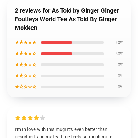
2 reviews for As Told by Ginger Ginger
Foutleys World Tee As Told By Ginger
Mokken
★★★★★
50%
★★★★☆
50%
★★★☆☆
0%
★★☆☆☆
0%
★☆☆☆☆
0%
I’m in love with this mug! It’s even better than
described, and my tea time feels so much more