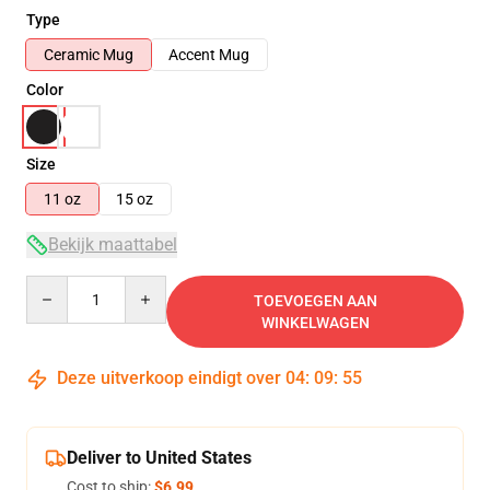
Type
Ceramic Mug
Accent Mug
Color
Size
11 oz
15 oz
Bekijk maattabel
Quantity
TOEVOEGEN AAN
WINKELWAGEN
Deze uitverkoop eindigt over
04
:
09
:
54
Deliver to United States
Cost to ship:
$6.99