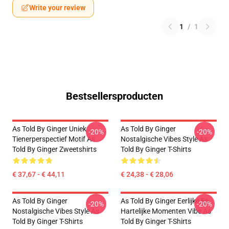
Write your review
1
/
1
Bestsellersproducten
As Told By Ginger Uniek
As Told By Ginger
-20%
-20%
Tienerperspectief Motif As
Nostalgische Vibes Style As
Told By Ginger Zweetshirts
Told By Ginger T-Shirts
€ 37,67 - € 44,11
€ 24,38 - € 28,06
As Told By Ginger
As Told By Ginger Eerlijke En
-20%
-20%
Nostalgische Vibes Style As
Hartelijke Momenten Vibe As
Told By Ginger T-Shirts
Told By Ginger T-Shirts