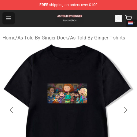
FREE
shipping on orders over $100
As Told By Ginger Shop - Official As Told By Ginger Merc
Open menu
Home
/
As Told By Ginger Doek
/
As Told By Ginger T-shirts