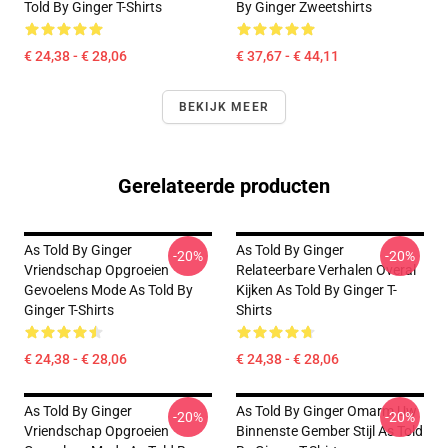
Told By Ginger T-Shirts
By Ginger Zweetshirts
€ 24,38 - € 28,06
€ 37,67 - € 44,11
BEKIJK MEER
Gerelateerde producten
As Told By Ginger
As Told By Ginger
-20%
-20%
Vriendschap Opgroeien
Relateerbare Verhalen Overal
Gevoelens Mode As Told By
Kijken As Told By Ginger T-
Ginger T-Shirts
Shirts
€ 24,38 - € 28,06
€ 24,38 - € 28,06
As Told By Ginger
As Told By Ginger Omarm Uw
-20%
-20%
Vriendschap Opgroeien
Binnenste Gember Stijl As Told