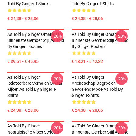
Told By Ginger T-Shirts
Told By Ginger T-Shirts
€ 24,38 - € 28,06
€ 24,38 - € 28,06
As Told By Ginger Omarm Uw
As Told By Ginger Omarm Uw
-20%
-20%
Binnenste Gember Stijl As Told
Binnenste Gember Stijl As Told
By Ginger Hoodies
By Ginger Posters
€ 39,51 - € 45,95
€ 18,21 - € 42,22
As Told By Ginger
As Told By Ginger
-20%
-20%
Relateerbare Verhalen Overal
Vriendschap Opgroeien
Kijken As Told By Ginger T-
Gevoelens Mode As Told By
Shirts
Ginger T-Shirts
€ 24,38 - € 28,06
€ 24,38 - € 28,06
As Told By Ginger
As Told By Ginger Omarm Uw
-20%
-20%
Nostalgische Vibes Style As
Binnenste Gember Stijl As Told