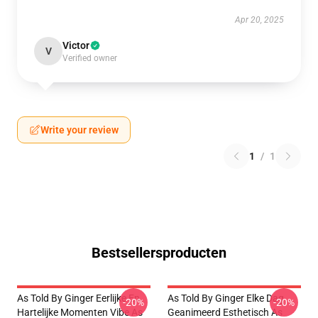
Apr 20, 2025
Victor
V
Verified owner
Write your review
1
/
1
Bestsellersproducten
As Told By Ginger Eerlijke En
As Told By Ginger Elke Dag
-20%
-20%
Hartelijke Momenten Vibe As
Geanimeerd Esthetisch As