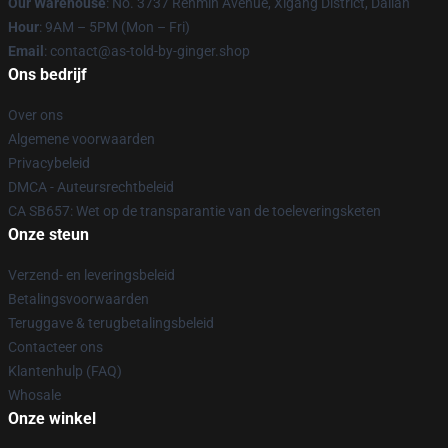
Our Warehouse
: No. 3737 Renmin Avenue, Xigang District, Dalian
Hour
: 9AM – 5PM (Mon – Fri)
Email
: contact@as-told-by-ginger.shop
Ons bedrijf
Over ons
Algemene voorwaarden
Privacybeleid
DMCA - Auteursrechtbeleid
CA SB657: Wet op de transparantie van de toeleveringsketen
Onze steun
Verzend- en leveringsbeleid
Betalingsvoorwaarden
Teruggave & terugbetalingsbeleid
Contacteer ons
Klantenhulp (FAQ)
Whosale
Onze winkel