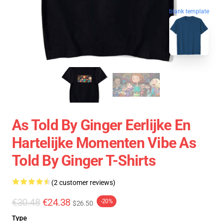
blank template
As Told By Ginger Eerlijke En
Hartelijke Momenten Vibe As
Told By Ginger T-Shirts
(2 customer reviews)
€30.48
€24.38
-20%
$26.50
Type