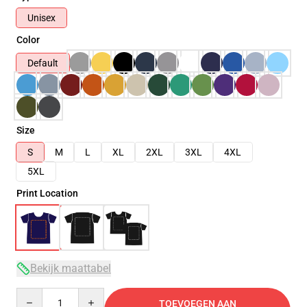
Unisex
Color
Default
Size
S
M
L
XL
2XL
3XL
4XL
5XL
Print Location
Bekijk maattabel
Quantity
TOEVOEGEN AAN