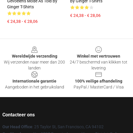
Gevoelens Mode As Told By
By Ginger T-Shirts
Ginger T-Shirts
€ 24,38 - € 28,06
€ 24,38 - € 28,06
Footer
Wereldwijde verzending
Winkel met vertrouwen
Wij verzenden naar meer dan 200
24/7 beschermd van klikken tot
landen
levering
Internationale garantie
100% veilige afhandeling
Aangeboden in het gebruiksland
PayPal / MasterCard / Visa
Contacteer ons
Our Head Office
: 25 Taylor St, San Francisco, CA 94102