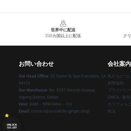
Footer
世界中に配送
200カ国以上に配送
クリ
お問い合わせ
会社案内
Our Head Office
: 25 Taylor St, San Francisco, CA
私たちにつ
94102
利用規約
Our Warehouse
: No. 3737 Renmin Avenue,
プライバシ
Xigang District, Dalian
DMCA - 
Hour
: 9AM – 5PM (Mon – Fri)
カリフォルニ
Email
: contact@as-told-by-ginger.shop
性法
UNLOCK
10% OFF