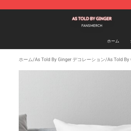
As Told By Ginger Shop - Official As Told By Ginger M
ホーム
ホーム
/
As Told By Ginger デコレーション
/
As Told 