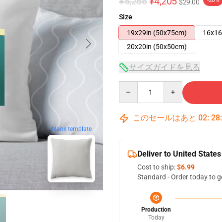
¥5,256
¥4,205
-20%
$29.00
Size
19x29in (50x75cm)
16x16
20x20in (50x50cm)
サイズガイドを見る
Quantity
このセールはあと
02
:
28
blank template
Deliver to United States
Cost to ship:
$6.99
Standard - Order today to g
Production
Today