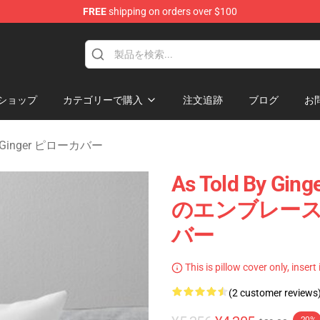
FREE
shipping on orders over $100
erchandise Store
ショップ
カテゴリーで購入
注文追跡
ブログ
お
By Ginger ピローカバー
As Told By
のエンブレース As 
バー
This is pillow cover only, insert
(2 customer reviews