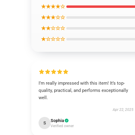
★★★★☆
★★★☆☆
★★☆☆☆
★☆☆☆☆
I’m really impressed with this item! It’s top-
quality, practical, and performs exceptionally
well.
Apr 22, 2025
Sophia
S
Verified owner