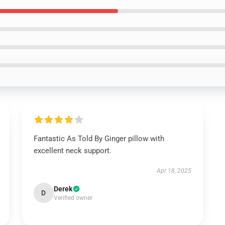
Fantastic As Told By Ginger pillow with
excellent neck support.
Apr 18, 2025
Derek
D
Verified owner