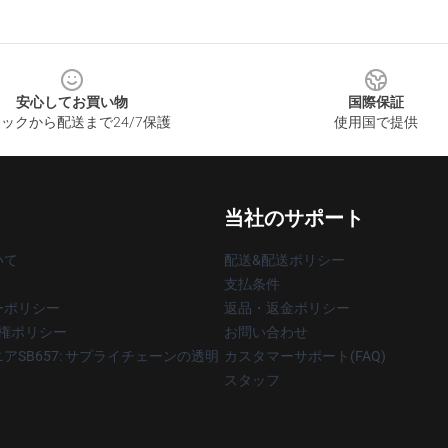
安心してお買い物
国際保証
ックから配送まで24/7保護
使用国で提供
当社のサポート
いて
配送&配送ポリシー
支払条件
ーポリシー
返品・返金ポリシー
著作権ポリシー
お問い合わせ
アSB657: サプライチェーンの透明
カスタマーサポート(FAQ)
スタッフ