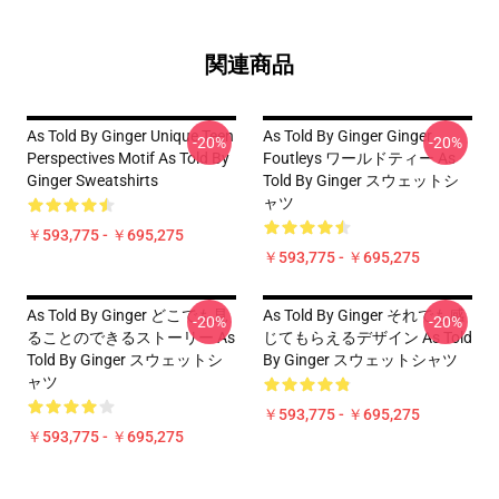
関連商品
As Told By Ginger Unique Teen
As Told By Ginger Ginger
-20%
-20%
Perspectives Motif As Told By
Foutleys ワールドティー As
Ginger Sweatshirts
Told By Ginger スウェットシ
ャツ
￥593,775 - ￥695,275
￥593,775 - ￥695,275
As Told By Ginger どこでも見
As Told By Ginger それでも感
-20%
-20%
ることのできるストーリー As
じてもらえるデザイン As Told
Told By Ginger スウェットシ
By Ginger スウェットシャツ
ャツ
￥593,775 - ￥695,275
￥593,775 - ￥695,275