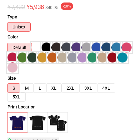
¥7,422
¥5,938
-20%
$40.95
Type
Unisex
Color
Default
Size
S
M
L
XL
2XL
3XL
4XL
5XL
Print Location