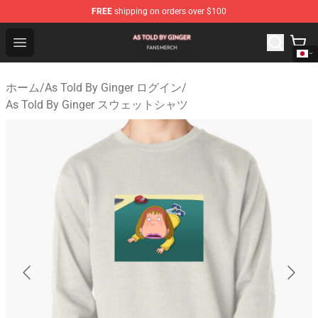
FREE
shipping on orders over $100
As Told By Ginger Shop - Official As Told By Ginger Merc
Open menu
ホーム
/
As Told By Ginger ログイン
/
As Told By Ginger スウェットシャツ