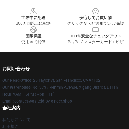
Footer
世界中に配送
安心してお買い物
200カ国以上に配送
クリックから配送まで24/7保護
国際保証
100％安全なチェックアウト
使用国で提供
PayPal / マスターカード / ビザ
お問い合わせ
Our Head Office
: 25 Taylor St, San Francisco, CA 94102
Our Warehouse
: No. 3737 Renmin Avenue, Xigang District, Dalian
Hour
: 9AM – 5PM (Mon – Fri)
Email
: contact@as-told-by-ginger.shop
会社案内
私たちについて
利用規約