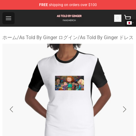
FREE
shipping on orders over $100
As Told By Ginger Shop - Official As Told By Ginger Merc
Open menu
ホーム
/
As Told By Ginger ログイン
/
As Told By Ginger ドレス