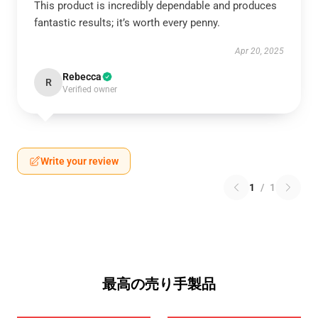
This product is incredibly dependable and produces
fantastic results; it’s worth every penny.
Apr 20, 2025
Rebecca
R
Verified owner
Write your review
1
/
1
最高の売り手製品