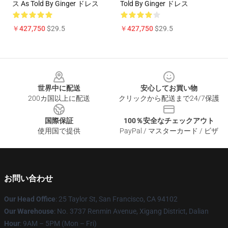
ス As Told By Ginger ドレス
Told By Ginger ドレス
￥427,750
$29.5
￥427,750
$29.5
Footer
世界中に配送
安心してお買い物
200カ国以上に配送
クリックから配送まで24/7保護
国際保証
100％安全なチェックアウト
使用国で提供
PayPal / マスターカード / ビザ
お問い合わせ
Our Head Office
: 25 Taylor St, San Francisco, CA 94102
Our Warehouse
: No. 3737 Renmin Avenue, Xigang District, Dalian
Hour
: 9AM – 5PM (Mon – Fri)