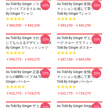
As Told By Ginger ノスタルジ
As Told By Ginger 友情は、フ
-20%
-20%
ックバイブスタイル As Told
ァッションを感じて育つ As
By Ginger Tシャツ
Told By Ginger Tシャツ
￥384,250 - ￥442,250
￥384,250 - ￥442,250
As Told By Ginger それでも感
As Told By Ginger ザ ヒルズバ
-20%
-20%
じてもらえるデザイン As Told
ーグ クルー グラフィック As
By Ginger スウェットシャツ
Told By Ginger ポスター
￥593,775 - ￥695,275
￥287,100 - ￥665,550
As Told By Ginger 正直者と心
As Told By Ginger 友情は、フ
-20%
-20%
からの瞬間バイブ As Told By
ァッションを感じて育つ As
Ginger パーカー
Told By Ginger パーカー
￥622,775 - ￥724,275
￥622,775 - ￥724,275
As Told By Ginger ザ ヒルズバ
As Told By Ginger Ginger
-20%
-20%