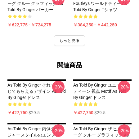
ーグ クルー グラフィック As
Foutleys ワールドティー As
Told By Ginger パーカー
Told By Ginger Tシャツ
￥622,775 - ￥724,275
￥384,250 - ￥442,250
もっと見る
関連商品
As Told By Ginger それでも感
As Told By Ginger ユニークな
-20%
-20%
じてもらえるデザイン As Told
ティーン 視点 Motif As Told
By Ginger ドレス
By Ginger ドレス
￥427,750
$29.5
￥427,750
$29.5
As Told By Ginger 内側のジン
As Told By Ginger ザ ヒルズバ
-20%
-20%
ジャースタイルのエンブレー
ーグ クルー グラフィック As