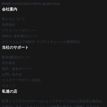
Email
: contact@as-told-by-ginger.shop
会社案内
私たちについて
利用規約
プライバシーポリシー
DMCA - 著作権ポリシー
カリフォルニアSB657: サプライチェーンの透明性法
当社のサポート
配送&配送ポリシー
支払条件
返品・返金ポリシー
お問い合わせ
カスタマーサポート(FAQ)
スタッフ
私達の店
世界トップクラスのチームによってデザインされた高品質な製品を
お届けします。 スタイリッシュで綺麗な商品をご用意しておりま