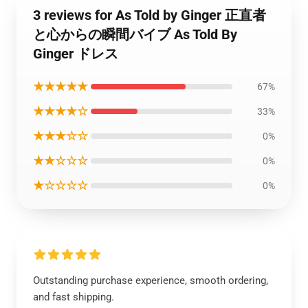
3 reviews for As Told by Ginger 正直者
と心からの瞬間バイブ As Told By
Ginger ドレス
★★★★★
67%
★★★★☆
33%
★★★☆☆
0%
★★☆☆☆
0%
★☆☆☆☆
0%
Outstanding purchase experience, smooth ordering,
and fast shipping.