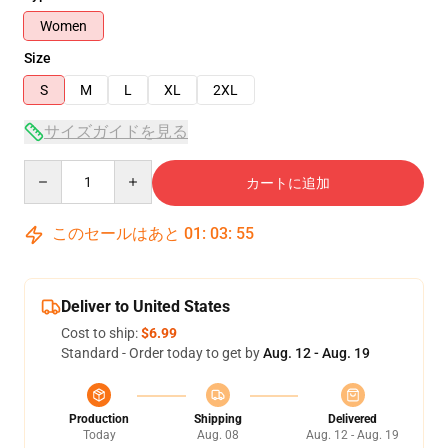
Women
Size
S
M
L
XL
2XL
サイズガイドを見る
Quantity
カートに追加
このセールはあと
01
:
03
:
54
Deliver to United States
Cost to ship:
$6.99
Standard - Order today to get by
Aug. 12 - Aug. 19
Production
Shipping
Delivered
Today
Aug. 08
Aug. 12 - Aug. 19