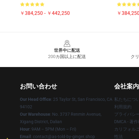
￥384,250 - ￥442,250
￥384,250
Footer
世界中に配送
200カ国以上に配送
クリ
お問い合わせ
会社案内
Our Head Office
: 25 Taylor St, San Francisco, CA
私たちにつ
94102
利用規約
Our Warehouse
: No. 3737 Renmin Avenue,
プライバシ
Xigang District, Dalian
DMCA - 
Hour
: 9AM – 5PM (Mon – Fri)
カリフォルニ
Email
: contact@as-told-by-ginger.shop
性法