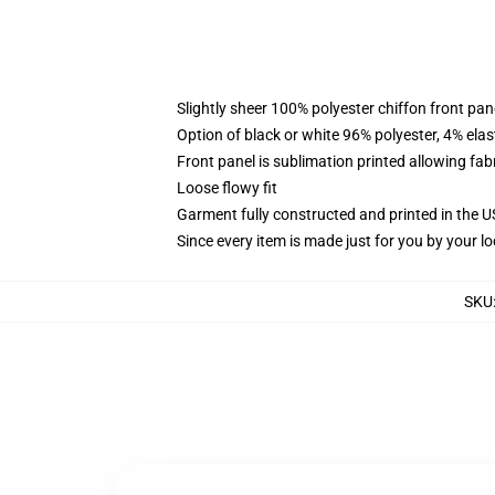
Slightly sheer 100% polyester chiffon front pane
Option of black or white 96% polyester, 4% elas
Front panel is sublimation printed allowing fab
Loose flowy fit
Garment fully constructed and printed in the 
Since every item is made just for you by your loc
SKU