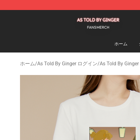
As Told By Ginger Shop - Official As Told By Ginger M
ホーム
ホーム
/
As Told By Ginger ログイン
/
As Told By Ging