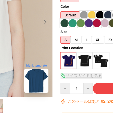
Color
Default
Size
S
M
L
XL
2X
Print Location
blank template
サイズガイドを見る
Quantity
このセールはあと
02
:
24