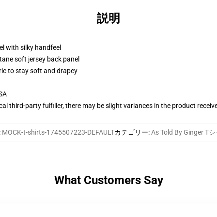
説明
l with silky handfeel
tane soft jersey back panel
ric to stay soft and drapey
USA
al third-party fulfiller, there may be slight variances in the product receiv
:
MOCK-t-shirts-1745507223-DEFAULT
カテゴリー
:
As Told By Ginger 
What Customers Say