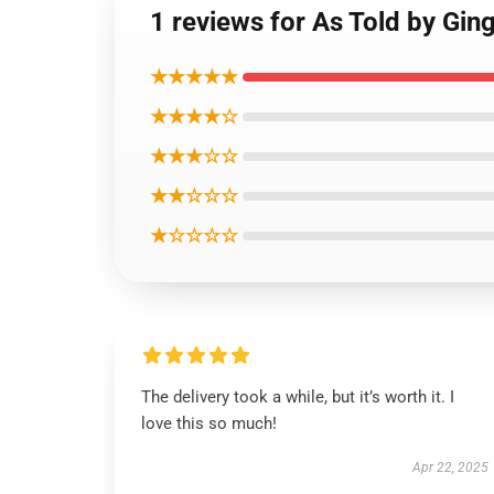
1 reviews for As Told by Gin
★★★★★
★★★★☆
★★★☆☆
★★☆☆☆
★☆☆☆☆
The delivery took a while, but it’s worth it. I
love this so much!
Apr 22, 2025