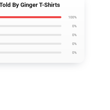
Told By Ginger T-Shirts
100%
0%
0%
0%
0%