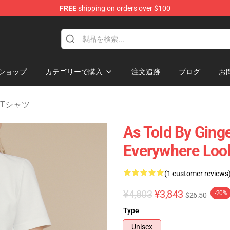
FREE
shipping on orders over $100
erchandise Store
ショップ
カテゴリーで購入
注文追跡
ブログ
お
er Tシャツ
As Told By Ginge
Everywhere Look
(1 customer reviews
¥4,803
¥3,843
-20%
$26.50
Type
Unisex