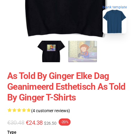
blank template
As Told By Ginger Elke Dag
Geanimeerd Esthetisch As Told
By Ginger T-Shirts
(4 customer reviews)
€30.48
€24.38
-20%
$26.50
Type