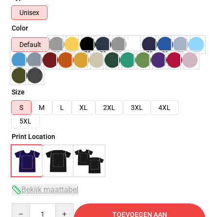
Unisex
Color
Default
Size
S
M
L
XL
2XL
3XL
4XL
5XL
Print Location
Bekijk maattabel
Quantity
TOEVOEGEN AAN