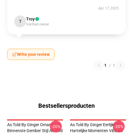
Apr 17, 2025
Troy
T
Verified owner
Write your review
1
/
1
Bestsellersproducten
As Told By Ginger Omarm Uw
As Told By Ginger Eerlijke En
-20%
-20%
Binnenste Gember Stijl As Told
Hartelijke Momenten Vibe As