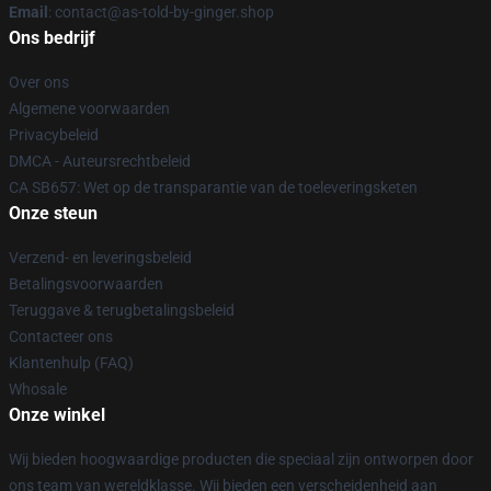
Email
: contact@as-told-by-ginger.shop
Ons bedrijf
Over ons
Algemene voorwaarden
Privacybeleid
DMCA - Auteursrechtbeleid
CA SB657: Wet op de transparantie van de toeleveringsketen
Onze steun
Verzend- en leveringsbeleid
Betalingsvoorwaarden
Teruggave & terugbetalingsbeleid
Contacteer ons
Klantenhulp (FAQ)
Whosale
Onze winkel
Wij bieden hoogwaardige producten die speciaal zijn ontworpen door
ons team van wereldklasse. Wij bieden een verscheidenheid aan