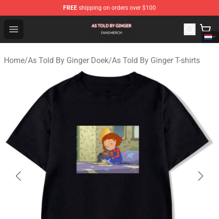
FREE
shipping on orders over $100
As Told By Ginger Shop - Official As Told By Ginger Merc
Open menu
Home
/
As Told By Ginger Doek
/
As Told By Ginger T-shirts