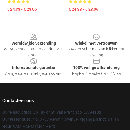
€ 24,38 - € 28,06
€ 24,38 - € 28,06
Footer
Wereldwijde verzending
Winkel met vertrouwen
Wij verzenden naar meer dan 200
24/7 beschermd van klikken tot
landen
levering
Internationale garantie
100% veilige afhandeling
Aangeboden in het gebruiksland
PayPal / MasterCard / Visa
Contacteer ons
Our Head Office
: 25 Taylor St, San Francisco, CA 94102
Our Warehouse
: No. 3737 Renmin Avenue, Xigang District, Dalian
Hour
: 9AM – 5PM (Mon – Fri)