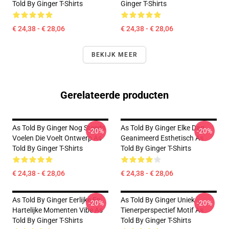
Told By Ginger T-Shirts
Ginger T-Shirts
€ 24,38 - € 28,06
€ 24,38 - € 28,06
BEKIJK MEER
Gerelateerde producten
As Told By Ginger Nog Steeds
As Told By Ginger Elke Dag
-20%
-20%
Voelen Die Voelt Ontwerp As
Geanimeerd Esthetisch As
Told By Ginger T-Shirts
Told By Ginger T-Shirts
€ 24,38 - € 28,06
€ 24,38 - € 28,06
As Told By Ginger Eerlijke En
As Told By Ginger Uniek
-20%
-20%
Hartelijke Momenten Vibe As
Tienerperspectief Motif As
Told By Ginger T-Shirts
Told By Ginger T-Shirts