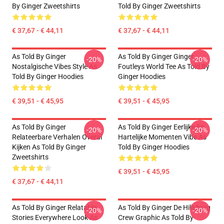
By Ginger Zweetshirts
Told By Ginger Zweetshirts
€ 37,67 - € 44,11
€ 37,67 - € 44,11
As Told By Ginger
As Told By Ginger Ginger
-20%
-20%
Nostalgische Vibes Style As
Foutleys World Tee As Told By
Told By Ginger Hoodies
Ginger Hoodies
€ 39,51 - € 45,95
€ 39,51 - € 45,95
As Told By Ginger
As Told By Ginger Eerlijke En
-20%
-20%
Relateerbare Verhalen Overal
Hartelijke Momenten Vibe As
Kijken As Told By Ginger
Told By Ginger Hoodies
Zweetshirts
€ 39,51 - € 45,95
€ 37,67 - € 44,11
As Told By Ginger Relatable
As Told By Ginger De Hillsburg
-20%
-20%
Stories Everywhere Look As
Crew Graphic As Told By