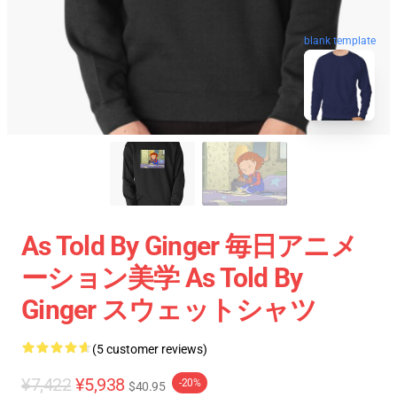
blank template
As Told By Ginger 毎日アニメ
ーション美学 As Told By
Ginger スウェットシャツ
(5 customer reviews)
¥7,422
¥5,938
-20%
$40.95