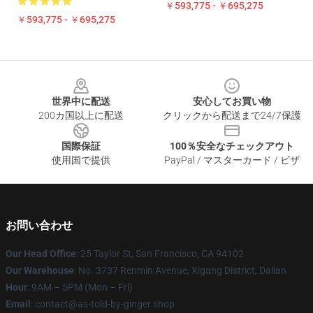
￥593,775 - ￥695,275
￥593,775 - ￥695,275
Footer
世界中に配送
安心してお買い物
200カ国以上に配送
クリックから配送まで24/7保護
国際保証
100％安全なチェックアウト
使用国で提供
PayPal / マスターカード / ビザ
お問い合わせ
Our Head Office
: 25 Taylor St, San Francisco, CA 94102
Our Warehouse
: No. 3737 Renmin Avenue, Xigang District, Dalian
Hour
: 9AM – 5PM (Mon – Fri)
Email
: contact@as-told-by-ginger.shop