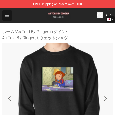
FREE
shipping on orders over $100
As Told By Ginger Shop - Official As Told By Ginger Merc
Open menu
ホーム
/
As Told By Ginger ログイン
/
As Told By Ginger スウェットシャツ