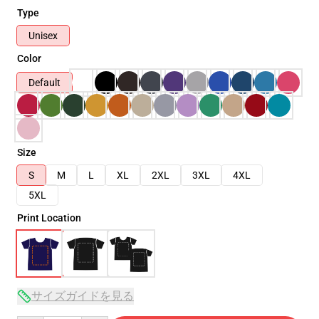
Type
Unisex
Color
Default
Size
S
M
L
XL
2XL
3XL
4XL
5XL
Print Location
サイズガイドを見る