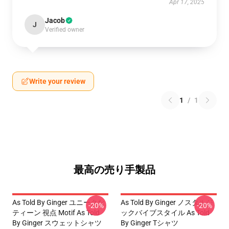
Apr 17, 2025
Jacob
J
Verified owner
Write your review
1
/
1
最高の売り手製品
As Told By Ginger ユニークな
As Told By Ginger ノスタルジ
-20%
-20%
ティーン 視点 Motif As Told
ックバイブスタイル As Told
By Ginger スウェットシャツ
By Ginger Tシャツ